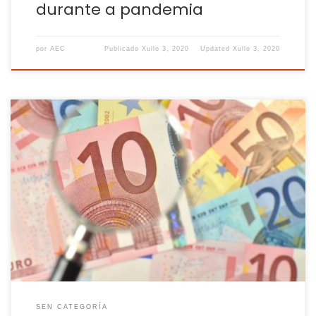
durante a pandemia
por
AEC
Publicado
Xullo 3, 2020
Updated
Xullo 3, 2020
A ministra Montero asegura que o estatuto estará listo “nas
próximas semanas” O Consello de Ministras deu ‘luz verde’ á
creación do fondo de reserva de garantía para entidades
electrointensivas, co que se pretende apoiar a gran industria
na compra de enerxía ‘verde’ a través de contratos de
compra e […]
SEN CATEGORÍA