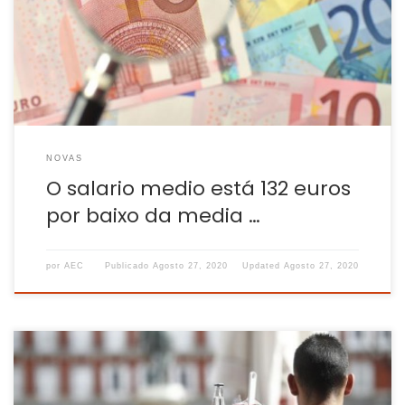
atópase, con 1.568 euros mensuais, 132 euros por baixo do
salario medio do Estado, onde é de 1.700 euros. Ademais,
está lonxe dos 2.017 euros que se rexistran en Madrid, […]
NOVAS
O salario medio está 132 euros
por baixo da media …
por
AEC
Publicado
Agosto 27, 2020
Updated
Agosto 27, 2020