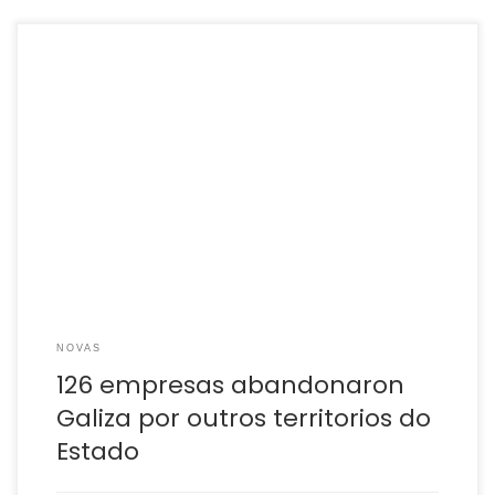
53% mudaron o seu domicilio a Madrid. O traslado de
domicilio social dun territorio a outro non é unha novidade.
Mesmo o goberno de Núñez Feixóo ordenou no seu día á
Axencia Tributaria Galega que activase un plan de
inspección sobre a fuga de empresas localizadas na Galiza
a Madrid […]
NOVAS
126 empresas abandonaron
Galiza por outros territorios do
Estado