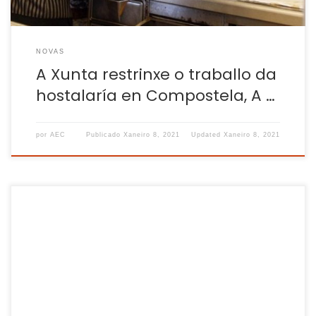
NOVAS
A Xunta restrinxe o traballo da
hostalaría en Compostela, A …
por
AEC
Publicado
Xaneiro 8, 2021
Updated
Xaneiro 8, 2021
Durante anos, a prevención laboral nas empresas galegas
consistiu en cumprir cos mínimos que marca a lei, mais non
en elaborar plans específicos. Esas carencias poden ser
agora, en tempos de pandemia, unha condena para moitos
negocios nos que a falla de medidas de prevención
efectivas pode levar a rexistrar […]