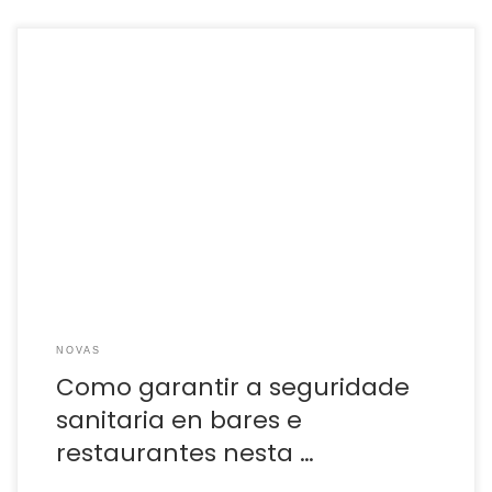
Sindicatos apuntan a unha certificación que teña en conta
o papel dos traballadores. O distanciamento social esixido
nesta “nova normalidade” poñerá en especiais dificultades
ós establecementos hostaleiros, que enfrontan a tempada
turística máis incerta das últimas décadas. A gran
incógnita do está en como compatibilizar o servizo
presencial -inevitable para a […]
NOVAS
Como garantir a seguridade
sanitaria en bares e
restaurantes nesta …