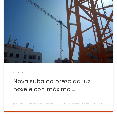
O prezo de hoxe da luz moverase entre un máximo de 121,14
euros/ MWh entre as 21 e as 22:00 horas e un mínimo de
46,36 euros/ MWh, entre as 5 e as 6 da mañá O prezo da luz
no mercado almacenista volveu subir para hoxe, segunda
feira, tras unha lixeira […]
NOVAS
Nova suba do prezo da luz:
hoxe e con máximo …
por
AEC
Publicado
Xaneiro 11, 2021
Updated
Xaneiro 11, 2021