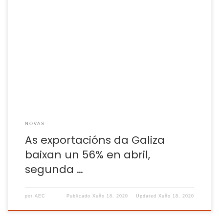
Polo mal comportamento de automoción e téxtil, os dous
motores das exportacións galegas. Galiza realizou
exportacións en abril por valor de 772,5 millóns de euros, o
que supón unha caída de 56,2% respecto ao mesmo mes
do ano anterior debido ao impacto do coronavirus,
segundo os datos que publica o […]
NOVAS
As exportacións da Galiza
baixan un 56% en abril,
segunda …
por
AEC
Publicado
Xuño 18, 2020
Updated
Xuño 18, 2020