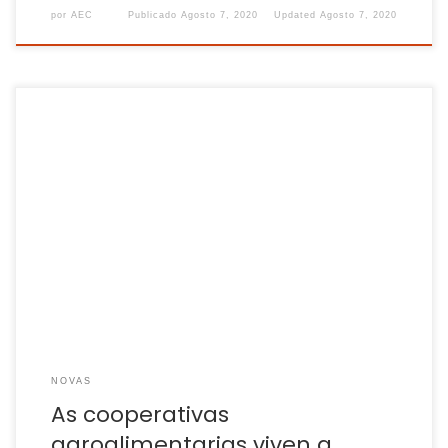
por
AEC
Publicado
Agosto 7, 2020
Updated
Agosto 7, 2020
Unha parte do sector agroalimentario galego, o das
cooperativas, comeza a sentir certo nerviosismo. Son
conscientes do seu papel de “ponte” entre as explotacións e
o mercado, motivo polo que constatan que as boas cifras
de 2019 poden pasar a ser negativas este ano se as
Administracións non actúan de […]
NOVAS
As cooperativas
agroalimentarias viven a