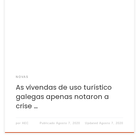
Rexistraron unha ocupación do 68% en xullo, só unha
diminución de tres puntos comparado co mesmo mes do
ano anterior. As vivendas de uso turístico de Galicia
rexistraron durante o mes de xullo unha ocupación media
do 68%, o que supón unha diminución de só tres puntos con
respecto á do ano […]
NOVAS
As vivendas de uso turístico
galegas apenas notaron a
crise …
por
AEC
Publicado
Agosto 7, 2020
Updated
Agosto 7, 2020