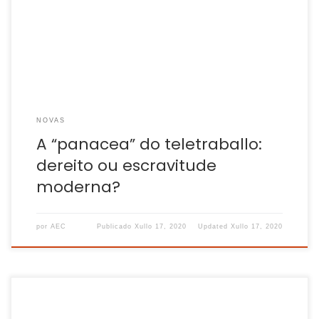
ampliar a fenda do mercado laboral: “os que máis cobran
quedarán na casa e os que ocupan postos precarios terán
que arriscarse ao contaxio”. Logo […]
NOVAS
A “panacea” do teletraballo:
dereito ou escravitude
moderna?
por
AEC
Publicado
Xullo 17, 2020
Updated
Xullo 17, 2020