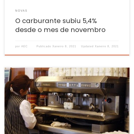
NOVAS
O carburante subiu 5,4%
desde o mes de novembro
por
AEC
Publicado
Xaneiro 8, 2021
Updated
Xaneiro 8, 2021
O comité clínico e a Consellaría de Sanidade acordan
elevar a situación de risco nas tres comarcas destas
grandes cidades. O conselleiro Julio García Comesaña pide
á poboación “unha especie de autoconfinamento” para os
próximos días. O conselleiro de Sanidade, Julio García
Comesaña, acaba de indicar que Compostela, Ames e […]