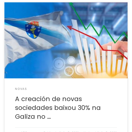
O Instituto Galego de Estatística (IGE) amosa uns datos
abafantes para a evolución da economía galega. A
información, tirada do Boletín Oficial do Rexistro Mercantil
(Borme), concorda coa caída do número de autónomos e
autónomas. O colectivo ten unha fonda preocupación polo
futuro máis inmediato e agarda que se contabilice […]
NOVAS
A creación de novas
sociedades baixou 30% na
Galiza no …