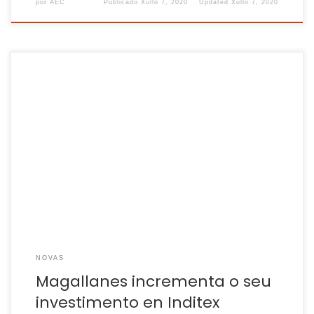
por
AEC
Publicado
Xullo 7, 2020
Updated
Xullo 7, 2020
Considera que as perdas de Meliá Hotels “non son
irrecuperables”. A xestora Magallanes Value Investors
incrementou o investimento do seu fondo ibérico en accións
de Inditex, FCC, Applus e Gestamp, tendo en conta que
reduciu a súa posición en Siemens Gamesa no segundo
trimestre do ano. “Non podemos falar de […]
NOVAS
Magallanes incrementa o seu
investimento en Inditex