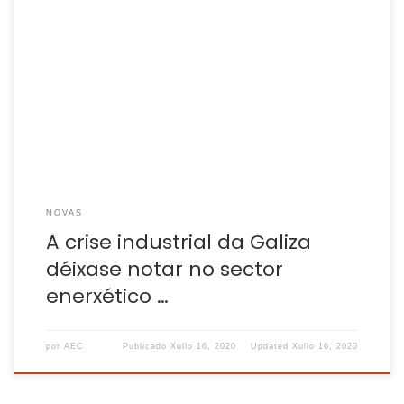
As centrais enerxéticas galegas foron as primeiras en pagar
as consecuencias do parón da industria no país. Agora
tócalles aos portos da Coruña e Ferrol, que ven como co
fechamento das térmicas e a crise das plantas de aluminio
perden boa parte dos seus tráficos e unha das súas
principais […]
NOVAS
A crise industrial da Galiza
déixase notar no sector
enerxético …
por
AEC
Publicado
Xullo 16, 2020
Updated
Xullo 16, 2020