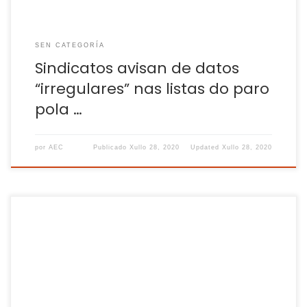
SEN CATEGORÍA
Sindicatos avisan de datos
“irregulares” nas listas do paro
pola …
por
AEC
Publicado
Xullo 28, 2020
Updated
Xullo 28, 2020
O prezo de venda das vivendas na costa española
reduciuse un 0,4% durante o último ano, ata situarse en 1.749
euros por metro cadrado, rexistrándose os maiores
descensos na Mariña lucense (-12,1%) e a Costa Tropical de
Granada (-10%), fronte aos maiores alzas, dados nos