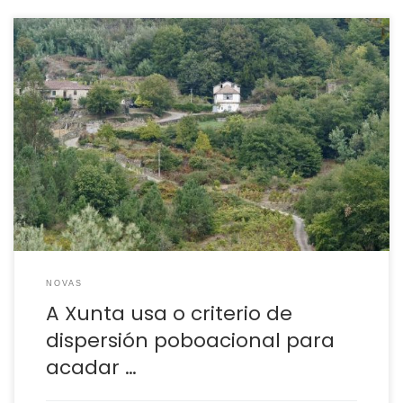
Tamén recalca a necesidade de que as liñas de
financiamento estean moito máis “definidas” para
concretar os tipos de proxectos e actuacións que se
priorizarán na territorialización do financiamento. A Xunta
de Galicia pediu ao Goberno central que revise os criterios
de repartición expostos para a distribución dos fondos
europeos […]
NOVAS
A Xunta usa o criterio de
dispersión poboacional para
acadar …