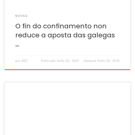
NOVAS
O fin do confinamento non
reduce a aposta das galegas
…
por
AEC
Publicado
Xuño 26, 2020
Updated
Xuño 26, 2020
No Estado hai 3,24 sinistros mortais por cada 100.000
traballadoras. Na Galiza hai 6,05. Galiza está á cabeza en
índice de incidencia en sinistros laborais mortais. Unha
situación que os sindicatos afirman que vén de lonxe polo
que piden unha convocatoria do Consello Galego de
Seguridade e Saúde no Traballo […]