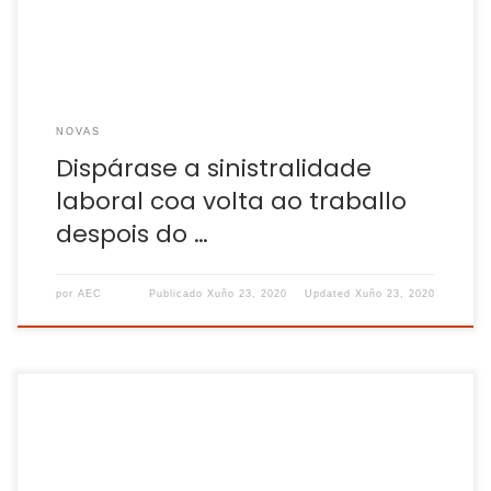
NOVAS
Dispárase a sinistralidade
laboral coa volta ao traballo
despois do …
por
AEC
Publicado
Xuño 23, 2020
Updated
Xuño 23, 2020
Caída oito puntos superior á media estatal. As vendas da
industria galega caeron en 48,3% en abril na Galiza en