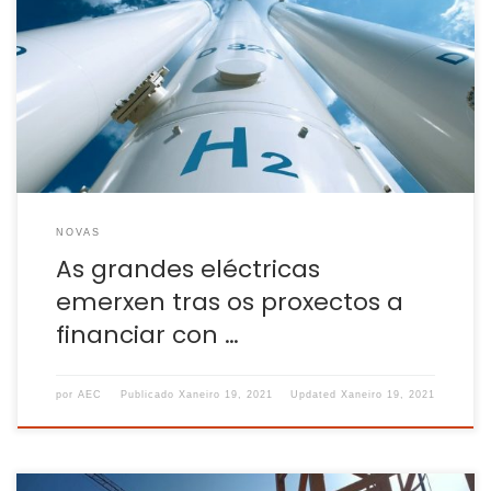
Galiza figura no mapa de territorios escollidos polo Estado
español para desenvolver plantas de hidróxeno verde, que
serán capaces de aproveitar o excedente de produción dos
parques eólicos nas horas de menor demanda enerxética.
Galiza é un dos territorios chamados a liderar a revolución
do hidróxeno verde, en parte polo […]
NOVAS
As grandes eléctricas
emerxen tras os proxectos a
financiar con …
por
AEC
Publicado
Xaneiro 19, 2021
Updated
Xaneiro 19, 2021