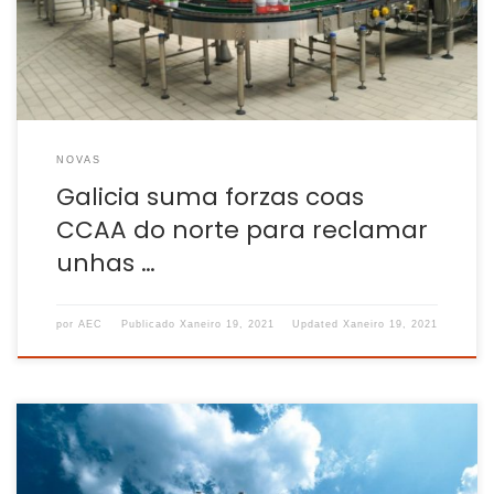
ministro de Agricultura, Luís Planas, que a comunidade
galega non sexa discriminada na repartición da […]
NOVAS
Galicia suma forzas coas
CCAA do norte para reclamar
unhas …
por
AEC
Publicado
Xaneiro 19, 2021
Updated
Xaneiro 19, 2021