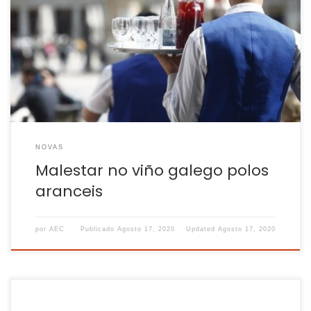
Os aranceis que impuxo Donald Trump a produtos
europeos como o viño están a prexudicar ao sector na
Galiza. A medida temporal imposta en outubro continuará a
partir de setembro se non se reverte unha vez coñecida a
sentenza da Organización Mundial do Comercio sobre as
axudas a Airbus. A […]
NOVAS
Malestar no viño galego polos
aranceis
por
AEC
Publicado
Agosto 17, 2020
Updated
Agosto 17, 2020