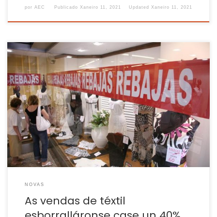
por
AEC
Publicado
Xaneiro 11, 2021
Updated
Xaneiro 11, 2021
A patronal reclama ás Administracións axudas “específicas
e urxentes” para un sector que está nunha “situación
dramática” As vendas de pezas de moda e complementos
esborralláronse un 39,8% en 2020 polo impacto que tivo a
crise sanitaria do coronavirus no sector, segundo os datos
do barómetro da Asociación Empresarial do […]
NOVAS
As vendas de téxtil
esborralláronse case un 40%