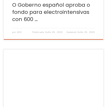
O Goberno español aproba o
fondo para electrointensivas
con 600 …
por
AEC
Publicado
Xuño 30, 2020
Updated
Xuño 30, 2020
A crise da COVID-19 levou moitas familias galegas a
apostar nos produtos locais e no comercio de proximidade,
unha tendencia que non perde forza co fin do
confinamento. O confinamento serviu a moitas familias
galegas para reflexionar sobre os seus hábitos de compra.
A conclusión de moitas delas foi que […]