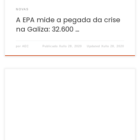
NOVAS
A EPA mide a pegada da crise
na Galiza: 32.600 …
por
AEC
Publicado
Xullo 28, 2020
Updated
Xullo 28, 2020
Contrastan a alza de máis de 50.000 inactivos con que
“moitos” traballadores non puideron cumprir condicións
para ser desempregados polo confinamento Os principais
sindicatos en Galicia –-CIG, UGT e CC.OO.– avisan de que os
datos que saen da EPA do segundo trimestre son inexactos
ao producirse en “o período máis […]