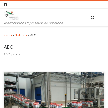
Search
Asociación de Empresarios de Culleredo
Inicio
»
Noticias
»
AEC
AEC
157 posts
O Goberno galego defende, xunto con Asturias, Cantabria e
Euskadi, que se teña en conta o carácter “diferencial” da
área. Os principais sindicatos agrarios en Galicia (Unións
Agrarias e Sindicato Labrego) pediron este venres ao