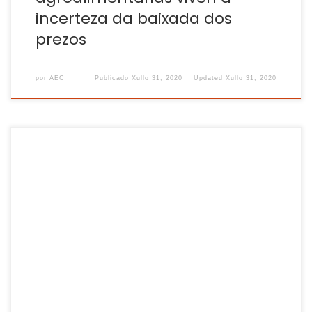
incerteza da baixada dos
prezos
por
AEC
Publicado
Xullo 31, 2020
Updated
Xullo 31, 2020
Hai 46.900 persoas activas menos que hai tres meses. A EPA,
Enquisa de Poboación Activa, toma o pulso ao impacto da
crise económica e social derivada da pandemia da Covid-
19. Sobe o paro e cae a ocupación e a actividade, nunha
dinámica que se dá en todo o Estado español […]