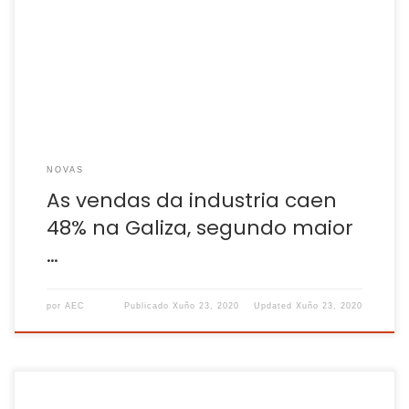
comparación co mesmo mes do ano anterior, segundo os
datos que publica o Instituto Nacional de Estatística (INE).
Este retroceso é o segundo maior do Estado, só por detrás
de […]
NOVAS
As vendas da industria caen
48% na Galiza, segundo maior
…
por
AEC
Publicado
Xuño 23, 2020
Updated
Xuño 23, 2020