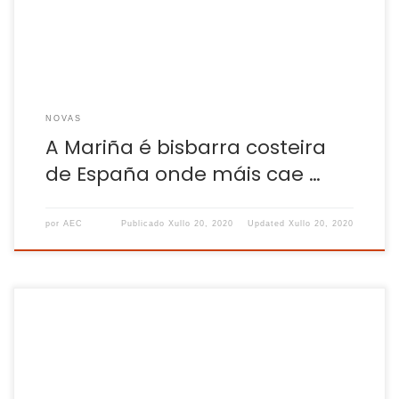
municipios costeiros guipuscoanos, Baleares e […]
NOVAS
A Mariña é bisbarra costeira
de España onde máis cae …
por
AEC
Publicado
Xullo 20, 2020
Updated
Xullo 20, 2020
Economistas e sindicatos alertan que traballo a distancia,
malia ter un impacto reducido en Galicia, podería “liquidar”
a capacidade de presión colectiva dos traballadores e