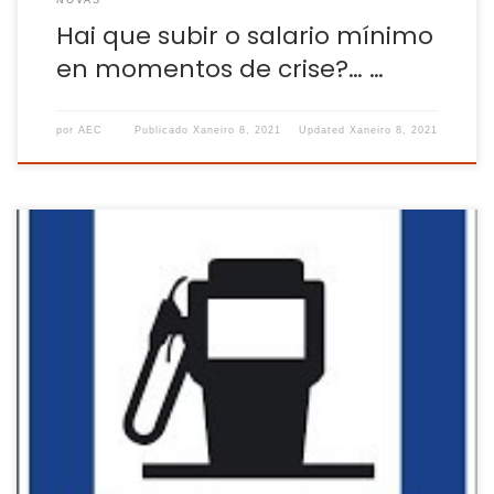
Hai que subir o salario mínimo
en momentos de crise?… …
por
AEC
Publicado
Xaneiro 8, 2021
Updated
Xaneiro 8, 2021
O aumento de prezo continuado ten relación coa
recuperación dos prezos do petróleo que sinala o barril de
cru Brent. O ano 2021, para os carburantes comezou da
mesma maneira que finalizou 2020: aumentando o seu
prezo. Desde novembro é un 5,4% máis caro como
consecuencia da espiral alcista que […]