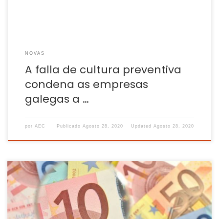
NOVAS
A falla de cultura preventiva
condena as empresas
galegas a …
por
AEC
Publicado
Agosto 28, 2020
Updated
Agosto 28, 2020
A remuneración en Galicia é un 28% inferior á media dos
países da UE, segundo un estudo de Adecco. Galicia