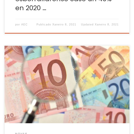
en 2020 …
por
AEC
Publicado
Xaneiro 8, 2021
Updated
Xaneiro 8, 2021
A actual crise sanitaria está detrás dunha crise económica
maior que a de 2008 segundo expertos económicos. Hai
máis dunha década moitos países (boa parte deles
presionados desde fóra) optaron polosrecortes, control de
gasto e rebaixas en pensións e salarios públicos, a
chamada “contención”. Agora pola contra, parece que os
[…]
NOVAS