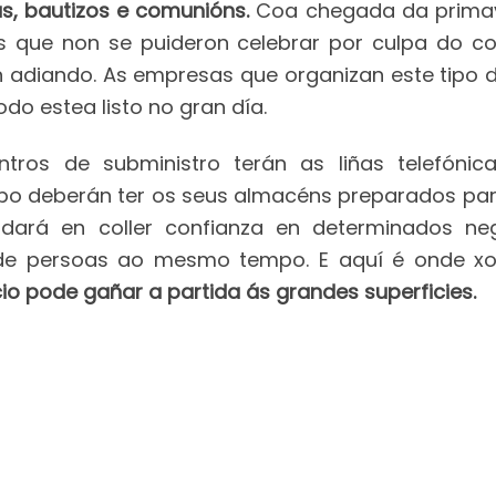
, bautizos e comunións.
Coa chegada da primav
 que non se puideron celebrar por culpa do cor
n adiando. As empresas que organizan este tipo 
do estea listo no gran día.
ntros de subministro terán as liñas telefóni
ipo deberán ter os seus almacéns preparados para
rdará en coller confianza en determinados ne
de persoas ao mesmo tempo. E aquí é onde xor
o pode gañar a partida ás grandes superficies.