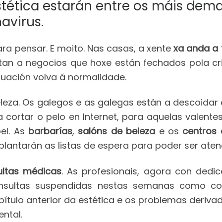
estética estarán entre os máis d
avirus.
ra pensar. E moito. Nas casas, a xente
xa anda a 
ctan a negocios que hoxe están fechados pola cr
ituación volva á normalidade.
eleza. Os galegos e as galegas están a descoidar
 cortar o pelo en Internet, para aquelas valente
el. As
barbarías
,
salóns de beleza
e os
centros d
lantarán as listas de espera para poder ser aten
ltas médicas
. As profesionais, agora con dedic
onsultas suspendidas nestas semanas como c
ítulo anterior da estética e os problemas deriva
ental.