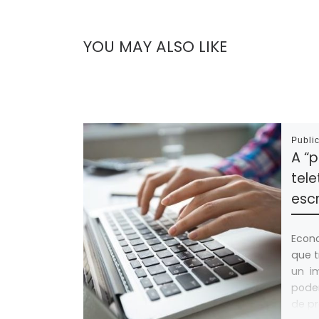
YOU MAY ALSO LIKE
Publi
A “
tele
esc
Econo
que t
un i
pode
de pr