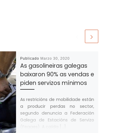
Publicado
Marzo 30, 2020
As gasolineiras galegas
baixaron 90% as vendas e
piden servizos mínimos
As restricións de mobilidade están
a producir perdas no sector,
segundo denuncia a Federación
Galega de Estacións de Servizo
(Fegaes). A caída […]