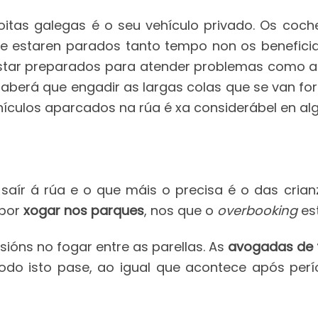
oitas galegas é o seu vehículo privado. Os coch
o de estaren parados tanto tempo non os benefici
tar preparados para atender problemas como a 
 haberá que engadir as largas colas que se van f
ículos aparcados na rúa é xa considerábel en al
saír á rúa e o que máis o precisa é o das crian
por
xogar nos parques
, nos que o
overbooking
es
ións no fogar entre as parellas. As
avogadas de 
 todo isto pase, ao igual que acontece após per