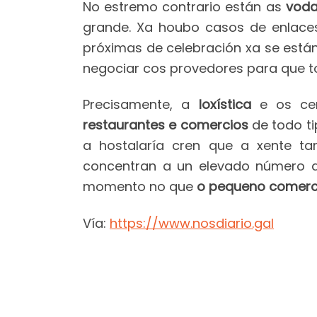
No estremo contrario están as
vodas
grande. Xa houbo casos de enlaces
próximas de celebración xa se está
negociar cos provedores para que to
Precisamente, a
loxística
e os ce
restaurantes e comercios
de todo t
a hostalaría cren que a xente ta
concentran a un elevado número 
momento no que
o pequeno comerci
Vía:
https://www.nosdiario.gal