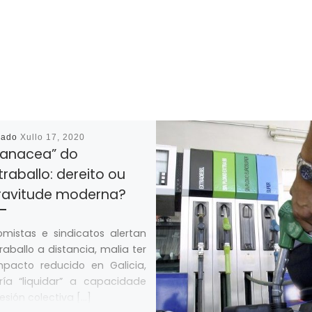
cado
Xullo 17, 2020
panacea” do
traballo: dereito ou
ravitude moderna?
mistas e sindicatos alertan
raballo a distancia, malia ter
mpacto reducido en Galicia,
ría “liquidar” a capacidade
esión colectiva […]