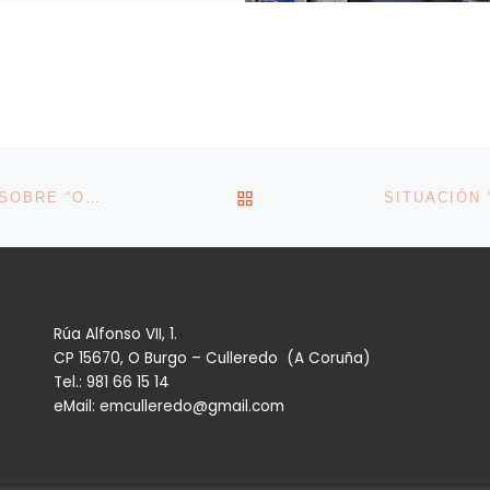
BACK TO POST LIST
‘AFUNDACIÓN EN CASA’ PROGRAMA UNHA CHARLA SOBRE “OPORTUNIDADES” TRAS A CRISE DO CORONAVIRUS
Rúa Alfonso VII, 1.
CP 15670, O Burgo – Culleredo (A Coruña)
Tel.: 981 66 15 14
eMail: emculleredo@gmail.com