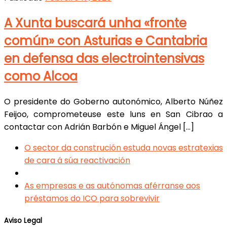
A Xunta buscará unha «fronte
común» con Asturias e Cantabria
en defensa das electrointensivas
como Alcoa
O presidente do Goberno autonómico, Alberto Núñez
Feijoo, comprometeuse este luns en San Cibrao a
contactar con Adrián Barbón e Miguel Ángel […]
Navegador
Previous
O sector da construción estuda novas estratexias
post
de cara á súa reactivación
de
Back
artigos
to
Next
As empresas e as autónomas aférranse aos
post
post
préstamos do ICO para sobrevivir
list
Aviso Legal