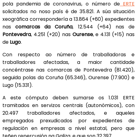
pola pandemia de coronavirus, o número de
ERTE
solicitados no noso país é de 35.821. A súa situación
xeográfica correspondería a 13.864 (+60) expedientes
nas
comarcas da Coruña
, 12.544 (+64) nas de
Pontevedra
, 4.251 (+20) nas
Ourense
, e 4.131 (+15) nas
de
Lugo
.
Con respecto ao número de traballadoras e
traballadores afectadas, a maior cantidade
concéntrase nas comarcas de Pontevedra (81.420),
seguida polas da Coruña (65.346), Ourense (17.900) e
Lugo (15.331).
A este cómputo deben sumarse os 1.031 ERTE
tramitados en servizos centrais (autonómicos), con
20.497 traballadores afectados, e aqueles
empregados prexudicados por expedientes de
regulación en empresas a nivel estatal, pero que
teñen repercusión na Galiza, e que son 32.397.