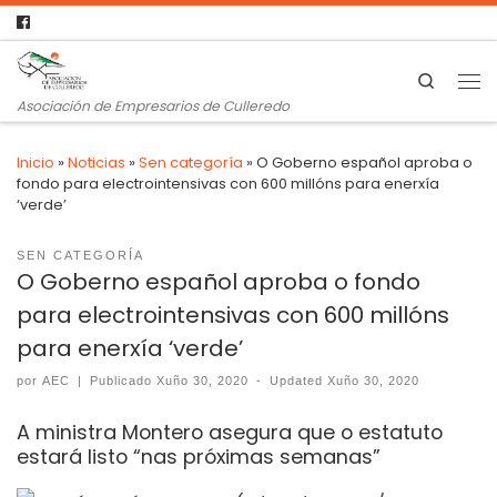
Search
Asociación de Empresarios de Culleredo
Inicio
»
Noticias
»
Sen categoría
»
O Goberno español aproba o
fondo para electrointensivas con 600 millóns para enerxía
‘verde’
SEN CATEGORÍA
O Goberno español aproba o fondo
para electrointensivas con 600 millóns
para enerxía ‘verde’
por
AEC
|
Publicado
Xuño 30, 2020
-
Updated
Xuño 30, 2020
A ministra Montero asegura que o estatuto
estará listo “nas próximas semanas”