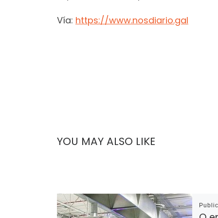
Vía:
https://www.nosdiario.gal
YOU MAY ALSO LIKE
Publi
O e