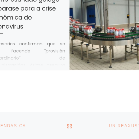
parase para a crise
nómica do
onavirus
esarios confirman que se
á facendo “provisión
traordinario” de
inistracións. Asime asegura
 aínda non hai un
bastecemento “dramático” e
 […]
BACK TO POST LIST
SITUACIÓN “DRAMÁTICA” NO SECTOR TÉXTIL: AS VENDAS CAEN UN 70% POLO CORONAVIRUS