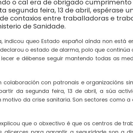
undo o cal era de obrigado cumprimento
a segunda feira, 13 de abril, espérase 
de contaxios entre traballadoras e traba
isterio de Sanidade.
lla, indicou queo Estado español aínda non está
declarou o estado de alarma, polo que continúa
 lecer e débense seguir mantendo todas as med
n colaboración con patronais e organizacións si
rtir da segunda feira, 13 de abril, a súa acti
 motivo da crise sanitaria. Son sectores como a 
xplicou que o obxectivo é que os centros de tr
s alicerces para garantir a seguridade son a dis