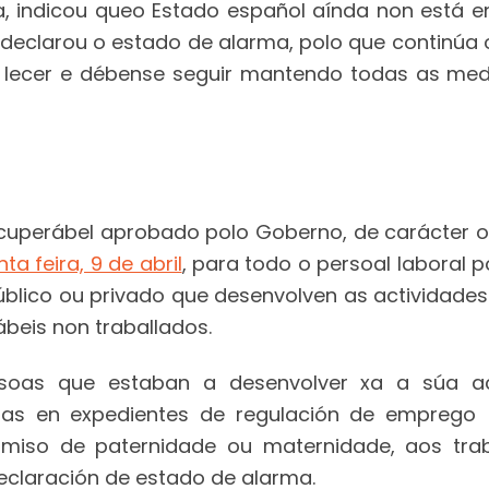
lla, indicou queo Estado español aínda non está
declarou o estado de alarma, polo que continúa
 lecer e débense seguir mantendo todas as med
ecuperábel aprobado polo Goberno, de carácter ob
a feira, 9 de abril
, para todo o persoal laboral p
lico ou privado que desenvolven as actividades 
ábeis non traballados.
soas que estaban a desenvolver xa a súa ac
adas en expedientes de regulación de emprego 
miso de paternidade ou maternidade, aos traba
eclaración de estado de alarma.