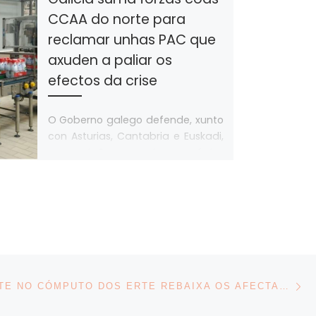
CCAA do norte para
reclamar unhas PAC que
axuden a paliar os
efectos da crise
O Goberno galego defende, xunto
con Asturias, Cantabria e Euskadi,
que se teña en conta o carácter
“diferencial” da área. Os principais
[…]
N
UN REAXUSTE NO CÓMPUTO DOS ERTE REBAIXA OS AFECTADOS EN GALICIA A CASE 193.000