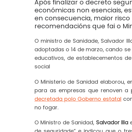
Após finalizar o decreto seg
económicas non esenciais, est
en consecuencia, maior risco 
recomendacións que fai o Min
O ministro de Sanidade, Salvador I
adoptadas o 14 de marzo, cando se 
educativos, de establecementos de
social
O Ministerio de Sanidad elaborou, e
para as empresas que renoven a pa
decretada polo Goberno estatal
con
no fogar.
O Ministro de Sanidad,
Salvador Illa
e
de seguridade” e indicou que o tre