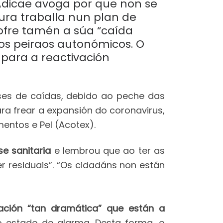
 Adicae avoga por que non se
ura traballa nun plan de
 sofre tamén a súa “caída
 nos peiraos autonómicos. O
para a reactivación
ses de caídas, debido ao peche das
a frear a expansión do coronavirus,
entos e Pel (Acotex).
se sanitaria
e lembrou que ao ter as
r residuais”. “Os cidadáns non están
uación “tan dramática” que están a
 o estado de alarma. Desta forma, o