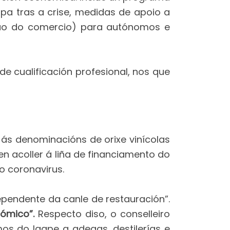
pa tras a crise, medidas de apoio a
 ao do comercio) para autónomos e
 cualificación profesional, nos que
 ás denominacións de orixe vinícolas
en acoller á liña de financiamento do
o coronavirus.
ependente da canle de restauración”.
nómico”.
Respecto diso, o conselleiro
os do Igape a adegas, destilerías e