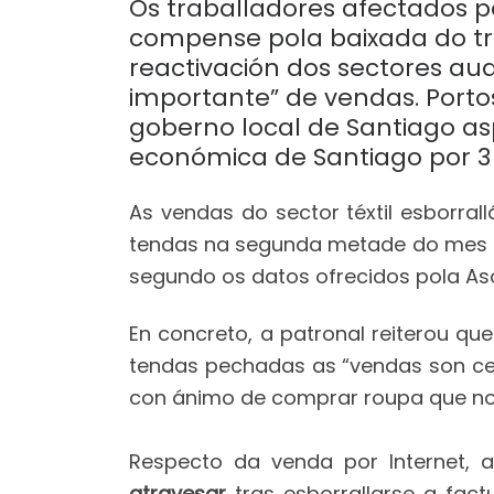
Os traballadores afectados po
compense pola baixada do trá
reactivación dos sectores audi
importante” de vendas. Portos
goberno local de Santiago as
económica de Santiago por 3 
As vendas do sector téxtil esborr
tendas na segunda metade do mes tr
segundo os datos ofrecidos pola Aso
En concreto, a patronal reiterou qu
tendas pechadas as “vendas son cero
con ánimo de comprar roupa que non
Respecto da venda por Internet, 
atravesar
tras esborrallarse a fact