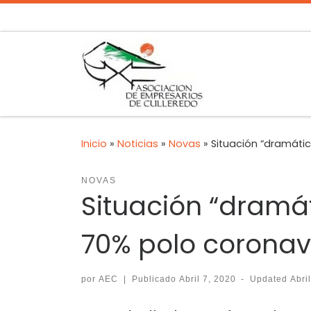
Inicio
»
Noticias
»
Novas
»
Situación “dramátic
NOVAS
Situación “dramát
70% polo coronav
por
AEC
|
Publicado
Abril 7, 2020
-
Updated
Abri