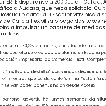
r ERTE dispáranse a 200.000 en Galicia.
fico a Audasa, que nega solicitalo. Cult
ovisual e editorial. O sector vitivínicola
 de Galicia flexibiliza o pago das taxas
pira a impulsar un paquete de medidas 
millóns.
alláronse un 70,3% en marzo, encadeando tres me
as decretarse o estado de alarma en España par
ciación Empresarial do Comercio Téxtil, Complem
e o
“motivo da desfeita” das vendas débese á cri
”, mentres que as da canle ‘en liña’ “están “a se
 se van poder poñer”, sinalan desde Acotex.
a patronal advertiu hai unhas semanas da
sit
uración ‘en liña’ un 81% desde que se decretou