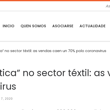
As
INICIO
QUEN SOMOS
ASOCIARSE
ACTUALIDADE
a” no sector téxtil: as vendas caen un 70% polo coronavirus
ica” no sector téxtil: a
irus
l 7, 2020