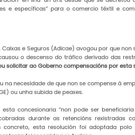
tes e específicas” para o comercio téxtil e c
, Caixas e Seguros (Adicae) avogou por que non 
causou o descenso do tráfico derivado das rest
 solicitar ao Goberno compensacións por esta s
diu na necesidade de que non se compense á empr
GE) ou unha subida de peaxes.
e esta concesionaria “non pode ser beneficiar
obradas durante as retencións rexistradas 
 concreto, esta resolución foi adoptada polo