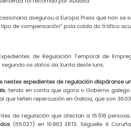
sentenza foi recorrida por Audasa.
esionaria asegurou a Europa Press que non se sol
 tipo de compensación” pola caída do tráfico ac
26 Expedientes de Regulación Temporal de Empreg
, segundo os datos da Xunta deste luns.
 nestes expedientes de regulación dispáranse u
is
, tendo en conta que agora o Goberno galego o
 que teñen repercusión en Galicia, que son 36.031
tes de regulación que afectan a 15.518 persoas.
ados
(65.037) en 10.863 ERTE. Séguelle A Coruña