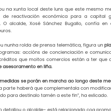
u na xunta local deste luns que este mesmo mes
de reactivación económica para a capital g
O alcalde, Xosé Sánchez Bugallo, confía en 
uros.
u nunha rolda de prensa telemática, figura un
pla
rogramas: accións de concienciación e comunic
“créditos que moitos comercios están a ter que 
e asesoramento en liña.
medidas se porán en marcha ao longo deste mes
a parte haberá que complementala con modificac
do para destinalo tamén a este fin”, ha exlicado.
 detallou o alcalde– está relacionado coa promo