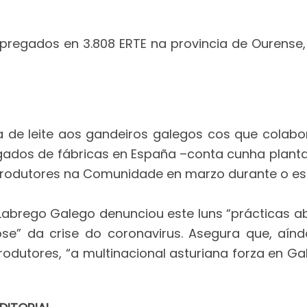
pregados en 3.808 ERTE na provincia de Ourense,
ida de leite aos gandeiros galegos cos que colab
ados de fábricas en España –conta cunha planta 
produtores na Comunidade en marzo durante o es
Labrego Galego denunciou este luns “prácticas a
ose” da crise do coronavirus. Asegura que, aínd
dutores, “a multinacional asturiana forza en Ga