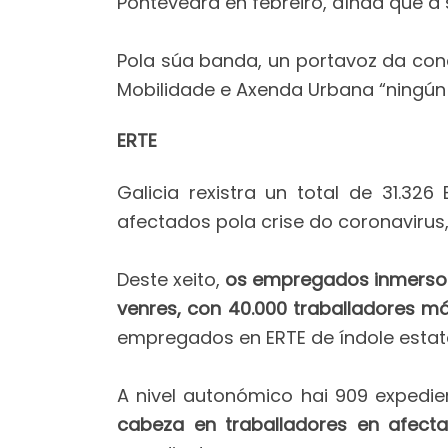
Pontevedra en febreiro, aínda que a 
Pola súa banda, un portavoz da conc
Mobilidade e Axenda Urbana “ningún
ERTE
Galicia rexistra un total de 31.3
afectados pola crise do coronavirus
Deste xeito,
os empregados inmersos
venres, con 40.000 traballadores má
empregados en ERTE de índole estatal
A nivel autonómico hai 909 expedien
cabeza en traballadores en afect