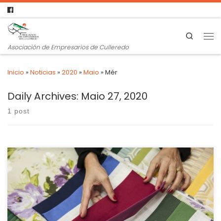
Search
Asociación de Empresarios de Culleredo
Inicio
»
Noticias
»
2020
»
Maio
»
Mér
Daily Archives:
Maio 27, 2020
1 post
A caída das exportacións en Galicia durante o mes de
marzo deixa ao sector téxtil como “o máis afectado o
impacto da COVID-19”, segundo o Foro Económico de
Galicia (FEG). Despois de que o mercado das exportacións