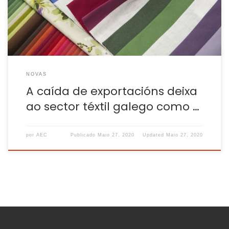
caese en Galicia un 26,7% durante o mes de marzo segundo
os datos do Instituto […]
NOVAS
A caída de exportacións deixa
ao sector téxtil galego como …
por
AEC
Publicado
Maio 27, 2020
Updated
Maio 27, 2020