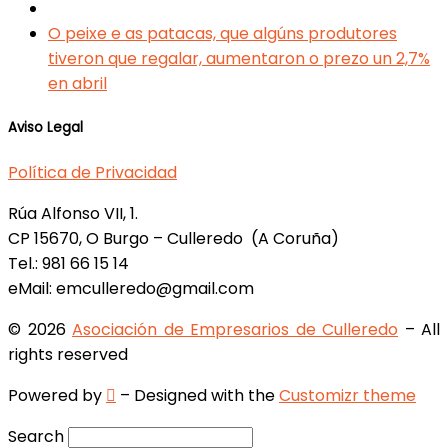
artigos
Back
to
Next
O peixe e as patacas, que algúns produtores
post
post
tiveron que regalar, aumentaron o prezo un 2,7%
list
en abril
Aviso Legal
Política de Privacidad
Rúa Alfonso VII, 1.
CP 15670, O Burgo – Culleredo (A Coruña)
Tel.: 981 66 15 14
eMail: emculleredo@gmail.com
© 2026
Asociación de Empresarios de Culleredo
– All
rights reserved
Powered by
– Designed with the
Customizr theme
Search