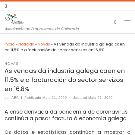
Search
Asociación de Empresarios de Culleredo
Inicio
»
Noticias
»
Novas
»
As vendas da industria galega caen
en 11,5% e a facturación do sector servizos en 16,8%
NOVAS
As vendas da industria galega caen en
11,5% e a facturación do sector servizos
en 16,8%
por
AEC
|
Publicado
Maio 21, 2020
-
Updated
Maio 21, 2020
A crise derivada da pandemia de coronavirus
continúa a pasar factura á economía galega.
Os datos e estatísticas continúan a mostrar a