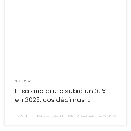
El sueldo antes de las retenciones y cotizaciones a la
Seguridad Social ascendió a 28.410 euros El salario bruto
annual de los trabajadores —el que no tiene en cuenta las
retenciones y cotizaciones pertinentes que se deben deducir
— ascendió en España a los 28.410 euros en 2025, un 3,1%
más que en […]
NOTICIAS
El salario bruto subió un 3,1%
en 2025, dos décimas …
por
AEC
Publicada
julio 24, 2026
Actualizado
julio 24, 2026