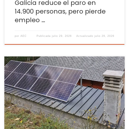
Galicia reduce el paro en
14.900 personas, pero pierde
empleo …
por
AEC
Publicada
julio 29, 2026
Actualizado
julio 29, 2026
España tiene sol, empresas interesadas en producir su
propia energía y miles de proyectos que deberán ejecutarse
durante los próximos años, pero también dificultades para
encontrar trabajadores. El 80 % de las compañías del sector
de la energía fotovoltaica y sus suministros reconoce tener
problemas para encontrar talento cualificado, cinco […]