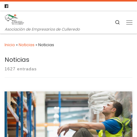
Search
Asociación de Empresarios de Culleredo
Inicio
»
Noticias
»
Noticias
Noticias
1627 entradas
Los fijos discontinuos fueron consagrados por la reforma
laboral de 2021 como la alternativa a la precariedad del
empleo temporal. Pero los resultados han sido bastante
chocantes, sobre todo para los analistas del mercado