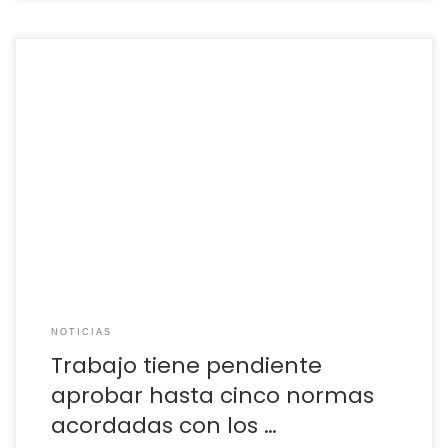
Los sindicatos dieron a comienzos de mes un ultimátum al
Ministerio de Trabajo, demandaban la aprobación de
la reforma del registro de la jornada laboral este mismo
mes, tras meses esperando una reforma que solo necesita el
visto bueno del Consejo de Ministros. Si bien, este no es el
único acuerdo suscrito […]
NOTICIAS
Trabajo tiene pendiente
aprobar hasta cinco normas
acordadas con los …