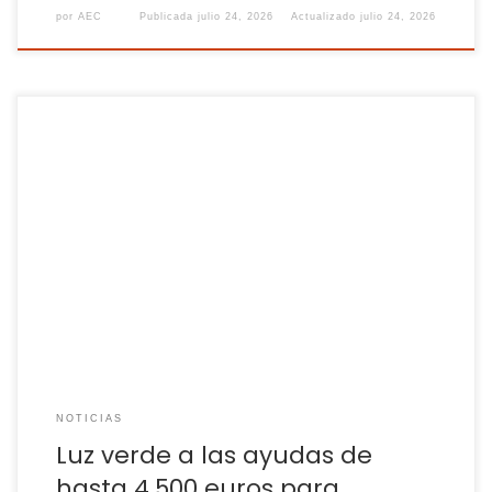
por
AEC
Publicada
julio 24, 2026
Actualizado
julio 24, 2026
La automoción aplaude el apoyo directo al vehículo
eléctrico, aunque llega con medio año de retraso y gran
parte de los fondos comprometidos El pasado diciembre lo
anunció el presidente del Gobierno, Pedro Sánchez, y en
febrero se conocieron los detalles, pero no fue hasta este
martes cuando el Consejo […]
NOTICIAS
Luz verde a las ayudas de
hasta 4.500 euros para …