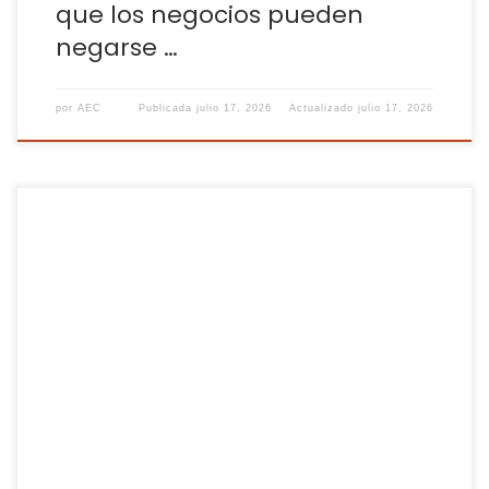
que los negocios pueden
negarse …
por
AEC
Publicada
julio 17, 2026
Actualizado
julio 17, 2026
Se ha reducido en cuatro décimas respecto al mes de
mayo. España se corona como el país con una tasa más
elevada entre las principales potencias, con un 3,6% La
inflación en la eurozona ha registrado su primer descenso
en lo que va de año y se modera hasta el 2,8 […]