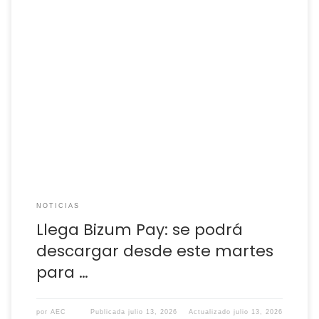
La aplicación permitirá realizar cobros instantáneos y sin
intermediarios directamente desde de la cuenta bancaria
del cliente Bizum estrenará su nueva cartera digital este
martes, que permitirá pagar en negocios físicos a través del
móvil, como se hace ya con las transacciones en
línea. ‘Bizum Pay’ llegará a los dispositivos iOS […]
NOTICIAS
Llega Bizum Pay: se podrá
descargar desde este martes
para …
por
AEC
Publicada
julio 13, 2026
Actualizado
julio 13, 2026