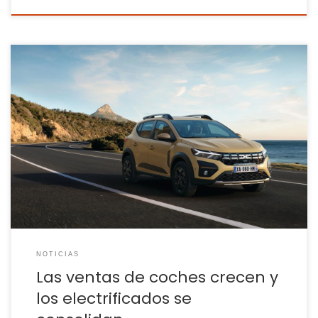
El mercado del automóvil encadena cinco meses por
encima de las 100.000 matriculaciones. El Dacia Sandero, el
coche más vendido El mercado español del automóvil
parece dejar atrás la incertidumbre de los últimos años y
empieza a mostrar síntomas de una recuperación con
atisbos de poder alcanzar los niveles previos […]
NOTICIAS
Las ventas de coches crecen y
los electrificados se