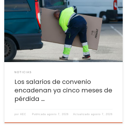
Los sueldos no logran superar la inflación desde el estallido
de la guerra de Irán: el alza media pactada hasta julio es del
3%, frente al 3,5% de subida del IPC Los sueldos pactados en
los convenios colectivos hasta julio para 8,6 millones de
trabajadores registran un aumento del 3%, según la […]
NOTICIAS
Los salarios de convenio
encadenan ya cinco meses de
pérdida …
por
AEC
Publicada
agosto 7, 2026
Actualizado
agosto 7, 2026