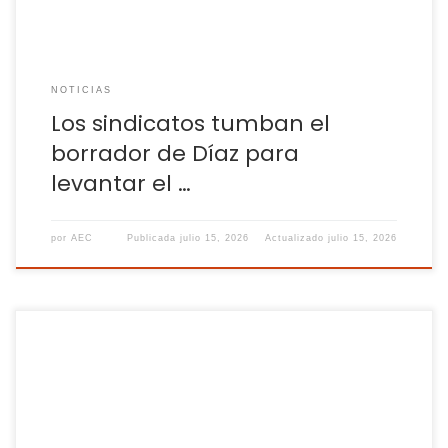
NOTICIAS
Los sindicatos tumban el
borrador de Díaz para
levantar el …
por
AEC
Publicada
julio 15, 2026
Actualizado
julio 15, 2026
El Alto Tribunal explica las claves sobre esta práctica y los
casos específicos en los que las compañías pueden
reclamar estas cuantías En muchos oficios, la relación entre
empresas y trabajadores se sostiene sobre un equilibrio de