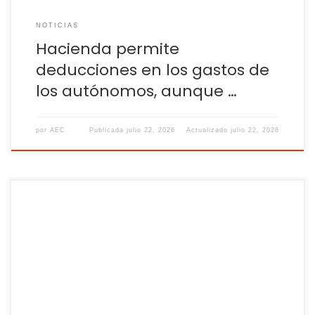
NOTICIAS
Hacienda permite
deducciones en los gastos de
los autónomos, aunque …
por
AEC
Publicada
julio 22, 2026
Actualizado
julio 22, 2026
Esta prueba pericial tiene límites estrictos; una mala
planificación o ejecución iría en contra de la compañía En
plena polémica por las cifras de absentismo laboral, los
expertos tratan de clarificar cómo debe actuar la empresa
ante la baja médica de un trabajador. Los intereses bordean
una delgada línea en la […]