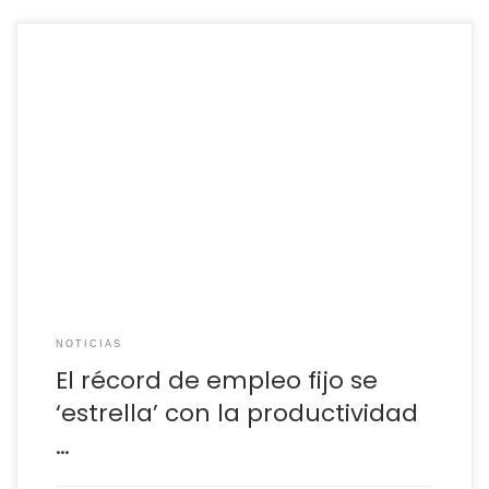
La evolución del mercado laboral desde la pandemia ha
visto frustrarse una de las grandes esperanzas de la
economía española: que una mejora de la calidad del
empleo pudiera disparar la productividad y competitividad
de nuestro país. España ha llevado el empleo a niveles de
récord con un peso de la […]
NOTICIAS
El récord de empleo fijo se
‘estrella’ con la productividad
…