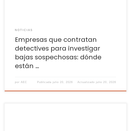
NOTICIAS
Empresas que contratan
detectives para investigar
bajas sospechosas: dónde
están …
por
AEC
Publicada
julio 20, 2026
Actualizado
julio 20, 2026
Por lo general la jornada diaria de un trabajador a jornada