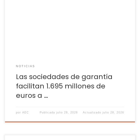
Los avales formalizados por las SGR han generado una
inversión de 2.203 millones de euros en la economía
española En el primer semestre de 2026, las sociedades de
garantía recíproca (SGR) que operan en España facilitaron
financiación por valor de 1.695 millones de euros a pymes y
autónomos de todo […]
NOTICIAS
Las sociedades de garantía
facilitan 1.695 millones de
euros a …
por
AEC
Publicada
julio 28, 2026
Actualizado
julio 28, 2026