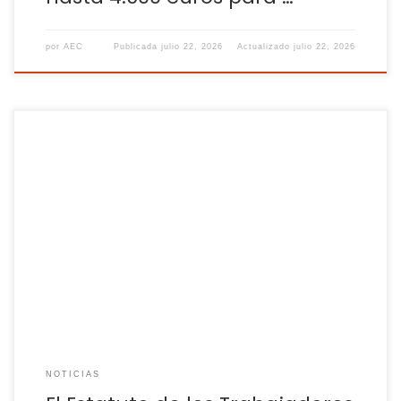
por
AEC
Publicada
julio 22, 2026
Actualizado
julio 22, 2026
Pese a que el marco legal establece la obligación de seguir
trabajando cuando no cobres, también existe un límite que
debe ser respetado de retrasos en la nómina El salario
continúa siendo una de las principales preocupaciones
para millones de trabajadores en España. Aunque contar
con un empleo ofrece estabilidad […]
NOTICIAS