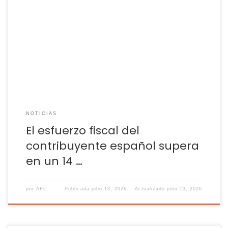
España se encuentra a la cola de los países de la OCDE en
materia de competitividad fiscal, según un informe del
Instituto de Estudios Económicos Si los contribuyentes
españoles han notado recientemente que cada vez tienen
que hacer un esfuerzo mayor para cumplir con sus
obligaciones fiscales, son varios los datos […]
NOTICIAS
El esfuerzo fiscal del
contribuyente español supera
en un 14 …
por
AEC
Publicada
julio 13, 2026
Actualizado
julio 13, 2026