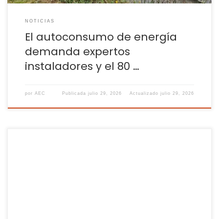
NOTICIAS
El autoconsumo de energía
demanda expertos
instaladores y el 80 …
por
AEC
Publicada
julio 29, 2026
Actualizado
julio 29, 2026
Los trabajadores autónomos y la legislación que regula sus
condiciones laborales siempre son tema de debate,
especialmente entre los especialistas en el sector. Así lo
señala el CEO de Shakers, Héctor Mata, como profesional
especialista en autónomos y trabajadores freelance:
“Muchas veces en España se ha visto el trabajo autónomo o
el […]