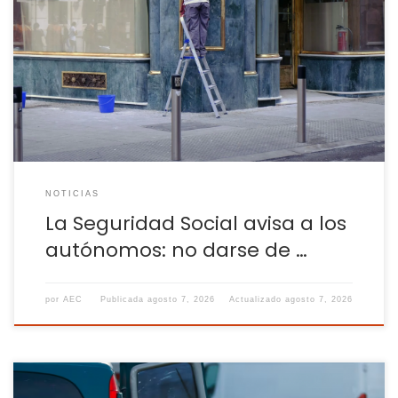
necesario darse de alta como autónomo Los trabajadores
autónomos son aquellos que desarrollan de forma habitual
una actividad económica por cuenta propia y fuera del
ámbito de dirección y organización de otra persona. Al
comenzar su actividad profesional, deben comunicarlo
oficialmente tanto a […]
NOTICIAS
La Seguridad Social avisa a los
autónomos: no darse de …
por
AEC
Publicada
agosto 7, 2026
Actualizado
agosto 7, 2026