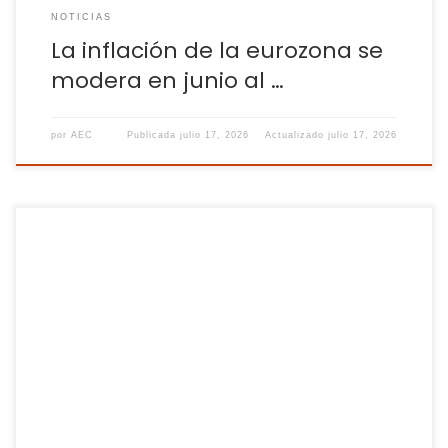
NOTICIAS
La inflación de la eurozona se
modera en junio al …
por
AEC
Publicada
julio 17, 2026
Actualizado
julio 17, 2026
Los fabricantes elevaron su facturación y batieron su récord
de inversión, pero prevén que la producción siga
prácticamente estancada en el 2026 Aranceles,
electrificación, incertidumbre geopolítica, guerra por los
componentes y una regulación europea en plena revisión.
Un cóctel que en el 2025 puso contra las cuerdas al sector
de la […]