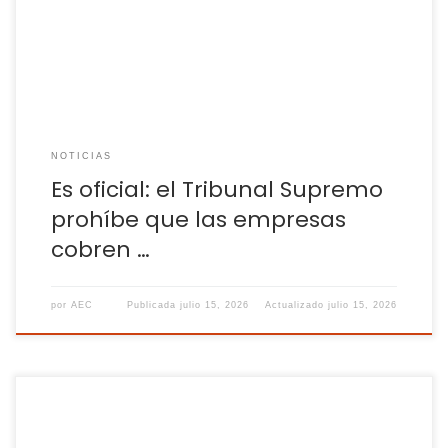
derechos y obligaciones que, en ocasiones, se rompe
cuando una de las partes […]
NOTICIAS
Es oficial: el Tribunal Supremo
prohíbe que las empresas
cobren …
por
AEC
Publicada
julio 15, 2026
Actualizado
julio 15, 2026