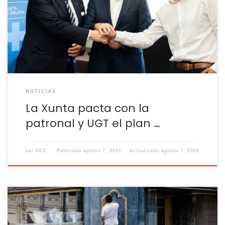
incluidas en tres ejes centrales Gobierno gallego,
Confederación de Empresarios de Galicia (CEG) y UGT-
Galicia firmaron este viernes el acuerdo del Plan integral
para a mellora da prevención, o benestar laboral e […]
NOTICIAS
La Xunta pacta con la
patronal y UGT el plan …
por
AEC
Publicada
agosto 7, 2026
Actualizado
agosto 7, 2026
Cuando una actividad se realiza de forma recurrente es