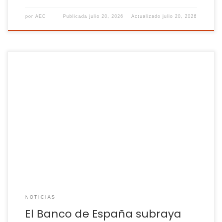
por
AEC
Publicada
julio 20, 2026
Actualizado
julio 20, 2026
Aunque los pagos digitales están a la orden del día el dinero
en efectivo continúa siendo una parte fundamental de la
vida de todos los españoles. Eso sí, a la hora de utilizar
dinero físico para pagar, ya sea una tienda, un bar, una
farmacia, etc., el Banco de España […]
NOTICIAS
El Banco de España subraya