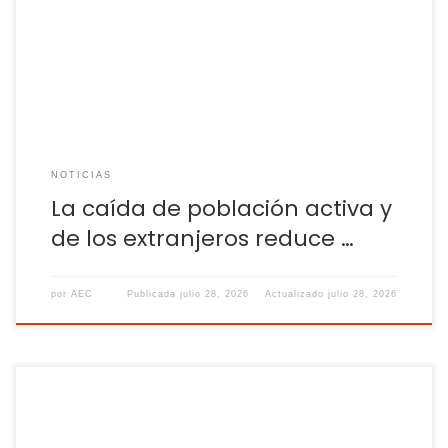
de trabajo por el tirón de la inmigración El segundo trimestre
del año, tradicionalmente positivo para el mercado laboral,
ha sido más brillante esta vez, según los datos de
la encuesta de […]
NOTICIAS
La caída de población activa y
de los extranjeros reduce …
por
AEC
Publicada
julio 28, 2026
Actualizado
julio 28, 2026