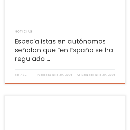
NOTICIAS
Especialistas en autónomos
señalan que “en España se ha
regulado …
por
AEC
Publicada
julio 29, 2026
Actualizado
julio 29, 2026
Perdió casi 21.000 activos y destruyó 6.100 empleos en tres
meses, mientras España creó casi medio millón de puestos