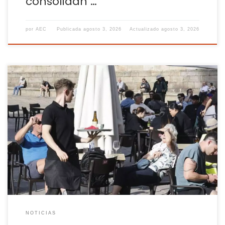
consolidan …
por
AEC
Publicada
agosto 3, 2026
Actualizado
agosto 3, 2026
El desempleo cae un 12,8% durante el segundo trimestre de
2026, aunque la comunidad gallega es una de las dos
únicas autonomías donde disminuye el número de
trabajadores El mercado laboral gallego cerró el segundo
trimestre de 2026 con una evolución desigual. Galicia redujo
el número de parados en 14.900 personas entre […]
NOTICIAS