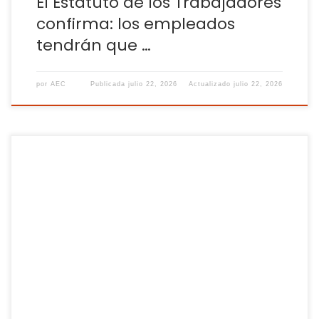
El Estatuto de los Trabajadores
confirma: los empleados
tendrán que …
por
AEC
Publicada
julio 22, 2026
Actualizado
julio 22, 2026
Las gastos son parte del día a día de los autónomos, que
han de usar muchos de sus ingresos para sufragar costes
derivados de su actividad profesional. Declarar estos
gastos de forma correcta es una de sus obligaciones
fiscales y Hacienda vigila tanto la declaración de los
mismos como la […]