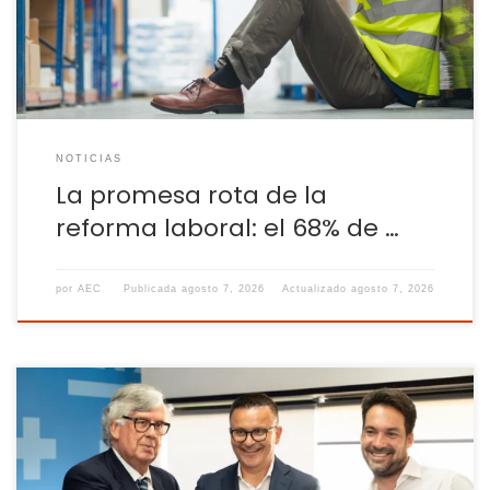
laboral, que ven cómo un tipo de contrato que apenas
supone el 5% del total de los asalariados […]
NOTICIAS
La promesa rota de la
reforma laboral: el 68% de …
por
AEC
Publicada
agosto 7, 2026
Actualizado
agosto 7, 2026
Con un presupuesto mínimo de 18 millones de euros durante
su desarrollo hasta el año 2029, recoge 37 medidas