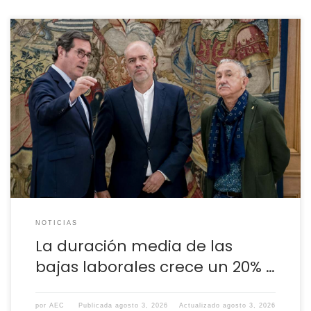
La duración media de las bajas que han disfrutado los
trabajadores que se reincorporan al trabajo supera ya los
50 días. Así lo reflejan los datos de las mutuas
colaboradoras con Seguridad Social correspondientes al
mes de mayo y publicados recientemente por CEOE. Los
procesos finalizados que correspondían a una […]
NOTICIAS
La duración media de las
bajas laborales crece un 20% …
por
AEC
Publicada
agosto 3, 2026
Actualizado
agosto 3, 2026