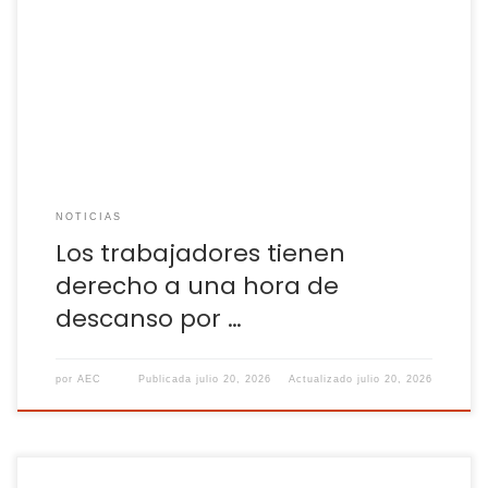
completa es de ocho horas, aunque es posible trabajar más
tiempo si se acuerda con la empresa y si en ese acuerdo se
pacta una compensación adicional por ese tiempo
trabajado de más sobre la jornada ordinaria. Es el […]
NOTICIAS
Los trabajadores tienen
derecho a una hora de
descanso por …
por
AEC
Publicada
julio 20, 2026
Actualizado
julio 20, 2026