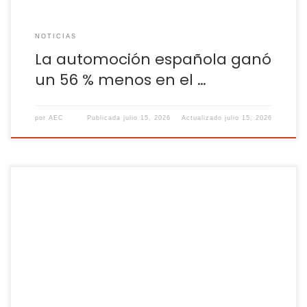
NOTICIAS
La automoción española ganó
un 56 % menos en el …
por
AEC
Publicada
julio 15, 2026
Actualizado
julio 15, 2026
CCOO y UGT acusan a Trabajo de incumplir con Bruselas y
exigen cambios en el texto este mes Los sindicatos han
elevado este miércoles la presión sobre el Ministerio de
Trabajo en el marco de la negociación de la reforma de la
normativa de igualdad salarial. Durante la reunión de […]