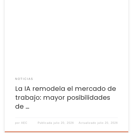
Los sectores más expuestos registraron un crecimiento de
los ingresos por empleado tres veces superior al de aquellos
con menor implantación La Inteligencia Artificial ha
transformado el mercado laboral, siendo uno de los rasgos
más demandados en los nuevos perfiles que buscan
incorporar las empresas. Esto lleva a que los sueldos
ofertados […]
NOTICIAS
La IA remodela el mercado de
trabajo: mayor posibilidades
de …
por
AEC
Publicada
julio 20, 2026
Actualizado
julio 20, 2026