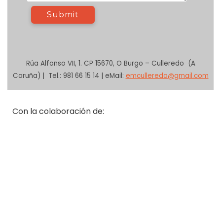
Rúa Alfonso VII, 1. CP 15670, O Burgo – Culleredo (A
Coruña) | Tel.: 981 66 15 14 | eMail:
emculleredo@gmail.com
Con la colaboración de: