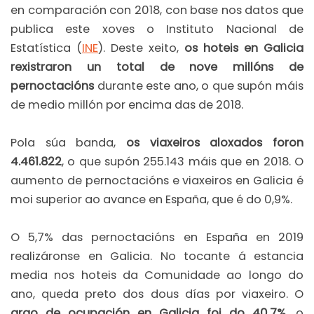
en comparación con 2018, con base nos datos que
publica este xoves o Instituto Nacional de
Estatística (
INE
). Deste xeito,
os hoteis en Galicia
rexistraron un total de nove millóns de
pernoctacións
durante este ano, o que supón máis
de medio millón por encima das de 2018.
Pola súa banda,
os viaxeiros aloxados foron
4.461.822
, o que supón 255.143 máis que en 2018. O
aumento de pernoctacións e viaxeiros en Galicia é
moi superior ao avance en España, que é do 0,9%.
O 5,7% das pernoctacións en España en 2019
realizáronse en Galicia. No tocante á estancia
media nos hoteis da Comunidade ao longo do
ano, queda preto dos dous días por viaxeiro. O
grao de ocupación en Galicia foi do 40,7%
, o