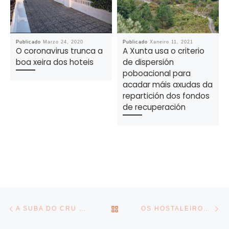
Publicado
Marzo 24, 2020
Publicado
Xaneiro 11, 2021
O coronavirus trunca a
A Xunta usa o criterio
boa xeira dos hoteis
de dispersión
poboacional para
acadar máis axudas da
repartición dos fondos
de recuperación
Navegador de artigos
Previous post
Ne
BACK TO POST LIST
A SUBA DO CRU PON EN ALERTA A ECONOMÍA GALEGA
OS HOSTALEIROS DO NORTE DE ESPAÑA RECLAMAN AO NOVO GOBERNO A CHEGADA DO AVE “NO MENOR TEMPO POSIBLE”