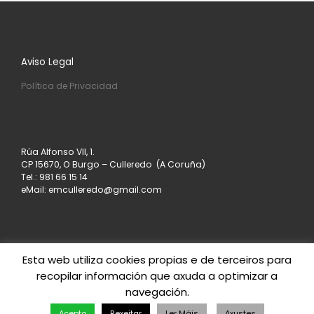
Aviso Legal
Política de Privacidad
Rúa Alfonso VII, 1.
CP 15670, O Burgo – Culleredo (A Coruña)
Tel.: 981 66 15 14
eMail: emculleredo@gmail.com
Esta web utiliza cookies propias e de terceiros para
recopilar información que axuda a optimizar a
© 2026
Asociación de Empresarios de Culleredo
– All
navegación.
rights reserved
Powered by
– Designed with the
Customizr theme
Acepto
Rexeitar
Ler Máis
Axustes