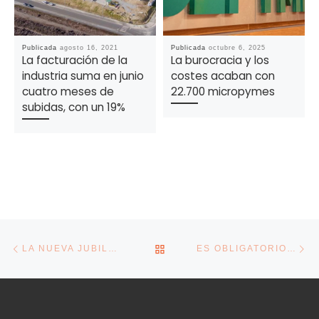
Publicada
agosto 16, 2021
Publicada
octubre 6, 2025
La facturación de la
La burocracia y los
industria suma en junio
costes acaban con
cuatro meses de
22.700 micropymes
subidas, con un 19%
Navegación de la entrada
Entrada anterior
En
VOLVER A LA LISTA DE E
LA NUEVA JUBILACIÓN FLEXIBLE SE ABRE A LOS AUTÓNOMOS Y AÑADE INCENTIVOS PARA ELEVAR LA PENSIÓN
ES OBLIGATORIO INFORMAR A LA EMPRESA DEL MOTIVO DE TU BAJA MÉDICA? ESTO ES LO QUE DICE LA LEY