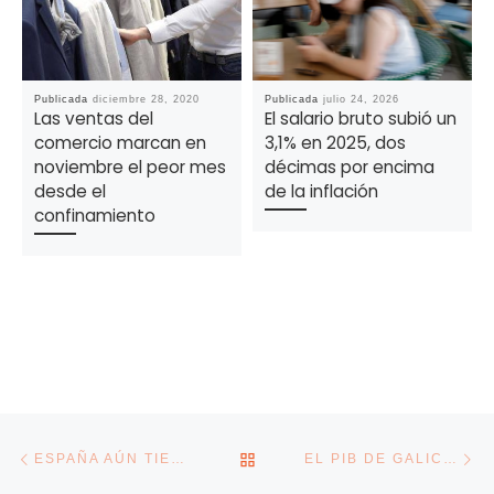
Publicada
diciembre 28, 2020
Publicada
julio 24, 2026
Las ventas del
El salario bruto subió un
comercio marcan en
3,1% en 2025, dos
noviembre el peor mes
décimas por encima
desde el
de la inflación
confinamiento
Navegación de la entrada
Entrada anterior
En
VOLVER A LA LISTA DE E
ESPAÑA AÚN TIENE QUE RECORTAR UN 61% SU NIVEL DE SUBEMPLEO PARA PODER MIRAR A EUROPA
EL PIB DE GALICIA CRECIÓ AL 3% EN 2024, POR DEBAJO DE LA MEDIA, SEGÚN LA CONTABILIDAD REGIONAL DEL INE