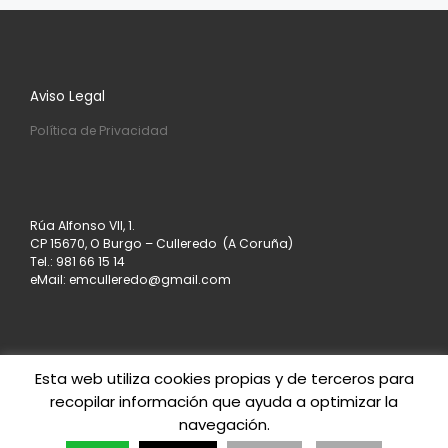
Aviso Legal
Política de Privacidad
Rúa Alfonso VII, 1.
CP 15670, O Burgo – Culleredo (A Coruña)
Tel.: 981 66 15 14
eMail: emculleredo@gmail.com
Esta web utiliza cookies propias y de terceros para
recopilar información que ayuda a optimizar la
© 2026
Asociación de Empresarios de Culleredo
–
navegación.
Todos los derechos reservados