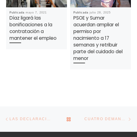
Publicada
mayo 7, 2021
Publicada
julio 28, 2025
Díaz ligará las
PSOE y Sumar
bonificaciones a la
acuerdan ampliar el
contratación a
permiso por
mantener el empleo
nacimiento a 17
semanas y retribuir
parte del cuidado del
menor
Navegación de la entrada
Entrada anterior
En
VOLVER A LA LISTA DE E
LAS DECLARACIONES RESPONSABLES AHORRAN YA MILES DE TRÁMITES A LOS CIUDADANOS
CUATRO DEMANDAS QUE LOS AUTÓNOMOS TRASLADARÁN ESTA SEMANA AL GOBIERNO