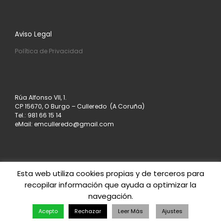
Aviso Legal
Política de Privacidad
Rúa Alfonso VII, 1.
CP 15670, O Burgo – Culleredo (A Coruña)
Tel.: 981 66 15 14
eMail: emculleredo@gmail.com
Esta web utiliza cookies propias y de terceros para
recopilar información que ayuda a optimizar la
© 2026
Asociación de Empresarios de Culleredo
–
navegación.
Todos los derechos reservados
Creado con
– Diseñado con el
Tema Customizr
Acepto
Rechazar
Leer Más
Ajustes