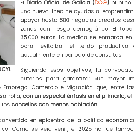
El
Diario Oficial de Galicia (
DOG
)
publicó
una nueva línea de ayudas al emprendim
apoyar hasta 800 negocios creados desde
zonas con riesgo demográfico. El top
35.000 euros. La medida se enmarca en l
para revitalizar el tejido productivo 
actualmente en periodo de consultas.
JCYL
Siguiendo esos objetivos, la convocat
criterios para garantizar «un mayor im
e Emprego, Comercio e Migración, que, entre la
sarrolla,
con un especial énfasis en el primario, el
a los
concellos con menos población
.
onvertido en epicentro de la política económic
ectivo. Como se veía venir, el 2025 no fue tam