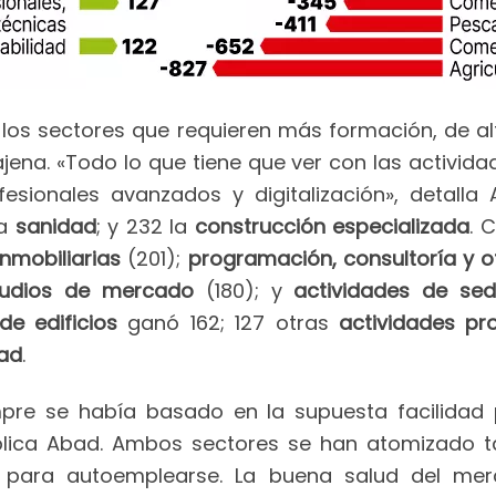
 los sectores que requieren más formación, de a
na. «Todo lo que tiene que ver con las actividad
fesionales avanzados y digitalización», detalla
la
sanidad
; y 232 la
construcción especializada
. 
inmobiliarias
(201);
programación, consultoría y o
tudios de mercado
(180); y
actividades de sed
de edificios
ganó 162; 127 otras
actividades pro
dad
.
mpre se había basado en la supuesta facilida
xplica Abad. Ambos sectores se han atomizado ta
te para autoemplearse. La buena salud del me