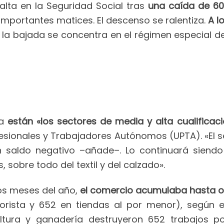
alta en la Seguridad Social tras
una caída de 60 
s importantes matices. El descenso se ralentiza.
A lo
a la bajada se concentra en el régimen especial de
ia
están «los sectores de media y alta cualificac
ofesionales y Trabajadores Autónomos (UPTA). «El 
 saldo negativo –añade–. Lo continuará siend
sobre todo del textil y del calzado».
mos meses del año,
el comercio acumulaba hasta oc
rista y 652 en tiendas al por menor), según e
ultura y ganadería destruyeron 652 trabajos po