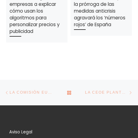
empresas a explicar
la prórroga de las
cómo usan los
medidas anticrisis
algoritmos para
agravará los ‘números
personalizar precios y
rojos’ de España
publicidad
Navegación de la entrada
Entrada anterior
En
VOLVER A LA LISTA DE E
LA COMISIÓN EUROPEA ELEVA HASTA EL 6,2% SU PREVISIÓN DE CRECIMIENTO ESTE AÑO PARA ESPAÑA
LA CEOE PLANTEA UNA ENMIENDA A LA TOTALIDAD A LA REFORMA LABORAL DE DÍAZ: “ES REGRESIVA E INTERVENCIONISTA”
Aviso Legal