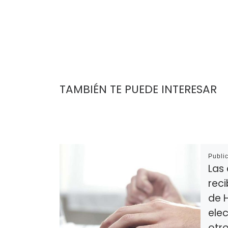
TAMBIÉN TE PUEDE INTERESAR
Publi
Las
reci
de 
ele
otro