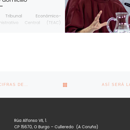
Tribunal Económico-
nistrativo Central (TEAC)
fica que las empresas están
gadas a comunicarse con la
istración por vía electrónica
 tanto, […]
VOLVER A LA LISTA DE 
EL SECTOR DEL COMERCIO NO RECUPERARÁ LAS CIFRAS DEL 2019 CON LA CAMPAÑA DE REBAJAS
Rúa Alfonso VII, 1.
CP 15670, O Burgo – Culleredo (A Coruña)