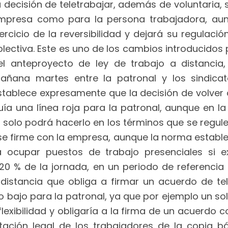
a decisión de teletrabajar, además de voluntaria, 
mpresa como para la persona trabajadora, aunqu
jercicio de la reversibilidad y dejará su regulac
olectiva. Este es uno de los cambios introducidos 
el anteproyecto de ley de trabajo a distancia,
añana martes entre la patronal y los sindica
stablece expresamente que la decisión de volver 
ía una línea roja para la patronal, aunque en la p
 solo podrá hacerlo en los términos que se regule
se firme con la empresa, aunque la norma establec
a ocupar puestos de trabajo presenciales si ex
20 % de la jornada, en un periodo de referencia
 distancia que obliga a firmar un acuerdo de tel
 bajo para la patronal, ya que por ejemplo un so
xibilidad y obligaría a la firma de un acuerdo c
ntación legal de los trabajadores de la copia b