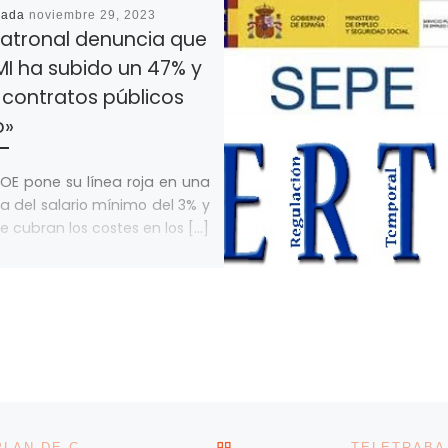
cada
noviembre 29, 2023
patronal denuncia que
MI ha subido un 47% y
 contratos públicos
o»
OE pone su línea roja en una
a del salario mínimo del 3% y
e cubran los costes en los […]
VOLVER A LA LISTA DE 
LA PATRONAL HOTELERA EXIGE AL GOBIERNO UN PLAN DE CHOQUE PARA SALVAR AL TURISMO