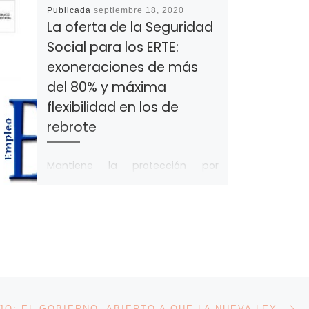
Publicada
septiembre 18, 2020
La oferta de la Seguridad
Social para los ERTE:
exoneraciones de más
del 80% y máxima
flexibilidad en los de
rebrote
Mantiene la protección por
sectores y se amplía a empresas
vinculadas a ellos; así creen que
se mantendría en ERTE de fuerza
[…]
En
ENTRADAS
TELETRABAJO: EL GOBIERNO, ABIERTO A QUE LA NUEVA LEY SE APLIQUE A PARTIR DEL 30% DE LA JORNADA