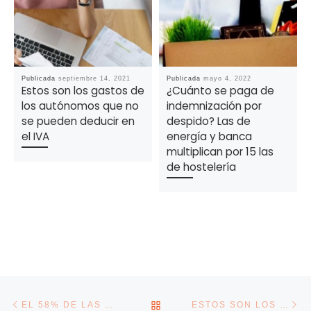
Publicada
septiembre 14, 2021
Publicada
mayo 4, 2022
Estos son los gastos de
¿Cuánto se paga de
los autónomos que no
indemnización por
se pueden deducir en
despido? Las de
el IVA
energía y banca
multiplican por 15 las
de hostelería
Navegación de la entrada
Entrada anterior
En
VOLVER A LA LISTA DE E
EL 58% DE LAS EMPRESAS FAMILIARES PREVÉ ESTANCAMIENTO ECONÓMICO SIN CREACIÓN DE EMPLEO
ESTOS SON LOS CASOS EN LOS QUE DEBES DE ARTE DE ALTA COMO AUTÓNOMO SI VENDES EN INTERNET