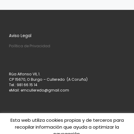
Aviso Legal
Política de Privacidad
Rúa Alfonso VII, 1.
CP 15670, O Burgo – Culleredo (A Coruña)
Tel.: 981 66 15 14
eMail: emculleredo@gmail.com
Esta web utiliza cookies propias y de terceros para
recopilar información que ayuda a optimizar la
© 2026
Asociación de Empresarios de Culleredo
–
navegación.