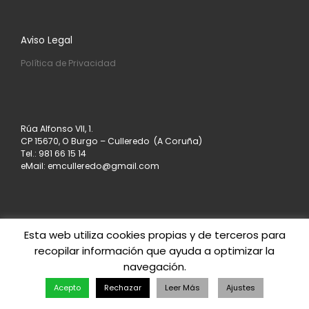
Aviso Legal
Política de Privacidad
Rúa Alfonso VII, 1.
CP 15670, O Burgo – Culleredo (A Coruña)
Tel.: 981 66 15 14
eMail: emculleredo@gmail.com
Esta web utiliza cookies propias y de terceros para
recopilar información que ayuda a optimizar la
© 2026
Asociación de Empresarios de Culleredo
–
navegación.
Todos los derechos reservados
Creado con
– Diseñado con el
Tema Customizr
Acepto
Rechazar
Leer Más
Ajustes