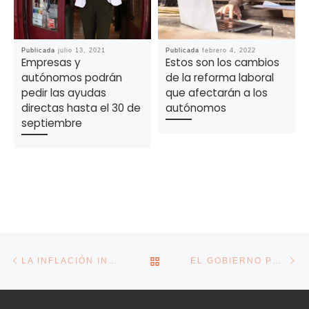
Publicada
julio 13, 2021
Publicada
febrero 4, 2022
Empresas y
Estos son los cambios
autónomos podrán
de la reforma laboral
pedir las ayudas
que afectarán a los
directas hasta el 30 de
autónomos
septiembre
Navegación de la entrada
Entrada anterior
En
VOLVER A LA LISTA DE E
LA INFLACIÓN INDUSTRIAL CAE UN 6,6 % EN MAYO EN GALICIA, ALGO MENOS QUE LA MEDIA, POR EL MENOR COSTE DE LA ENERGÍA
EL GOBIERNO PERMITIRÁ DESGRAVAR EL 15% DEL IRPF POR COMPRAR UN VEHÍCULO ELÉCTRICO