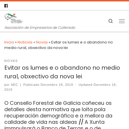
Search
Asociación de Empresarios de Culleredo
Inicio
»
Noticias
»
Novas
»
Evitar os lumes e o abandono no
medio rural, obxectivo da nova lei
NOVAS
Evitar os lumes e o abandono no medio
rural, obxectivo da nova lei
por
AEC
|
Publicado
Decembro 18, 2019
-
Updated
Decembro 18,
2019
O Consello Forestal de Galicia coñeceu os
detalles desta normativa que loita pola
recuperación demográfica e a mellora da
calidade de vida nas aldeas
//
A Xunta
immpulsará o Banco de Terras e o de