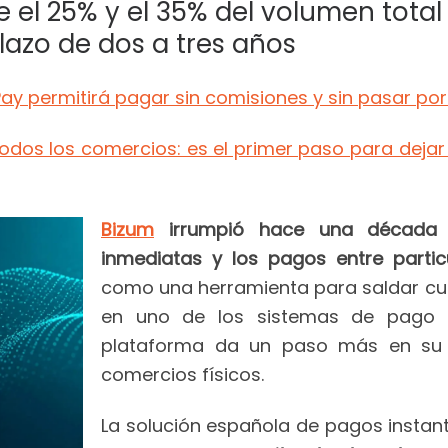
e el 25% y el 35% del volumen tota
lazo de dos a tres años
ay permitirá pagar sin comisiones y sin pasar por
dos los comercios: es el primer paso para dejar
Bizum
irrumpió hace una década re
inmediatas y los pagos entre parti
como una herramienta para saldar cu
en uno de los sistemas de pago má
plataforma da un paso más en su e
comercios físicos.
La solución española de pagos instant