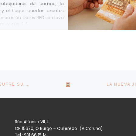
trabajadores del campo, la
 y el hogar quedan exentos
oneración de los RED se eleva
0% al 40% […]
VOLVER A LA LISTA DE 
LA DURACIÓN REAL DE LOS EMPLEOS EN ESPAÑA SUFRE SU PRIMER RETROCESO DESDE LA REFORMA LABORAL
Rúa Alfonso VII, 1.
CP 15670, O Burgo – Culleredo (A Coruña)
Tel.: 981 66 15 14