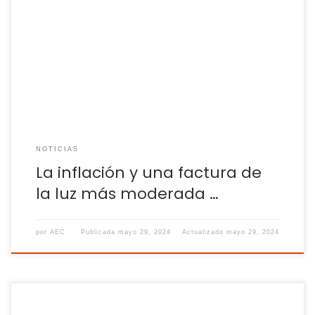
La rápida expansión del sector fotovoltaico reduce su
velocidad, pero continúa su consolidación en España La
popularidad de los recursos de autoconsumo, y en
concreto, su instalación, ha sufrido una desaceleración
interanual del 26% respecto en el primer cuatrimestre de
2024. El impacto económico de la inflación en familias y […]
NOTICIAS
La inflación y una factura de
la luz más moderada …
por
AEC
Publicada
mayo 29, 2024
Actualizado
mayo 29, 2024