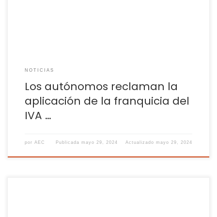
85.000 euros. Esta franquicia permitiría que autónomos y
[…]
NOTICIAS
Los autónomos reclaman la
aplicación de la franquicia del
IVA …
por
AEC
Publicada
mayo 29, 2024
Actualizado
mayo 29, 2024