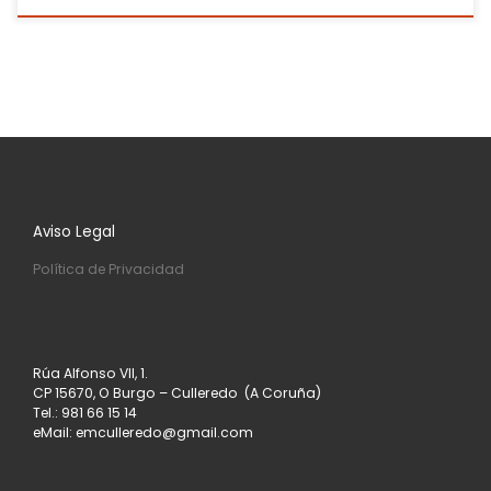
Aviso Legal
Política de Privacidad
Rúa Alfonso VII, 1.
CP 15670, O Burgo – Culleredo (A Coruña)
Tel.: 981 66 15 14
eMail: emculleredo@gmail.com