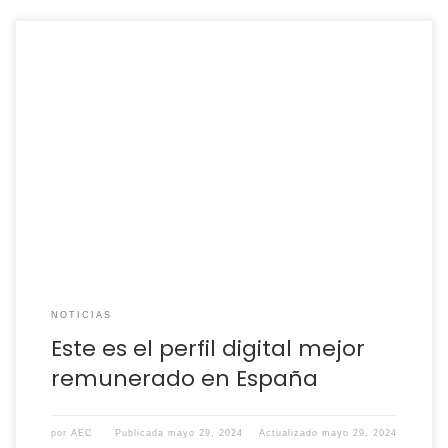
El desarrollo tecnológico, junto con la incorporación de
nuevos productos y servicios digitales, está provocando
que las compañías presten una mayor atención a estas
nuevas posiciones Trabajadores en la España digital la
razon El proceso de digitalización que están
experimentando las empresasespañolas, con toda la
evolución e innovación tecnológica reciente, […]
NOTICIAS
Este es el perfil digital mejor
remunerado en España
por
AEC
Publicada
mayo 29, 2024
Actualizado
mayo 29, 2024