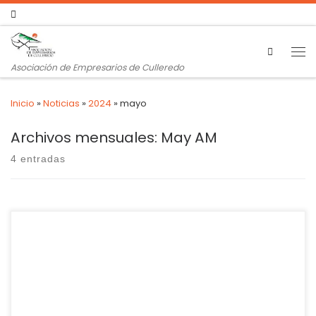
Search
Asociación de Empresarios de Culleredo
Inicio
»
Noticias
»
2024
»
mayo
Archivos mensuales:
May AM
4 entradas
Hacienda proyecta empezar solo con las operaciones
transnacionales en el 2025 y frena su implantación general
Las asociaciones de autónomos reclaman a Hacienda que
aplique el año que viene la directiva europea del IVA
franquiciado a los autónomos que facturen menos de