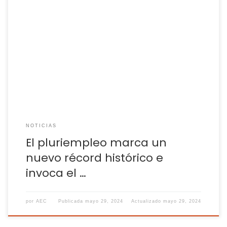
Sube un 31% desde 2019 y siembra dudas sobre su peso en el
empleo no declarado El ‘efecto pluriempleo’ revela que 1,3
millones de ocupados trabajarían ‘en B’ El pluriempleo suma
cerca de 800.000 afiliados ‘fantasma’ a la Seguridad Social
¿Cómo podemos estimar el número de empleos que no
cotizan […]
NOTICIAS
El pluriempleo marca un
nuevo récord histórico e
invoca el …
por
AEC
Publicada
mayo 29, 2024
Actualizado
mayo 29, 2024