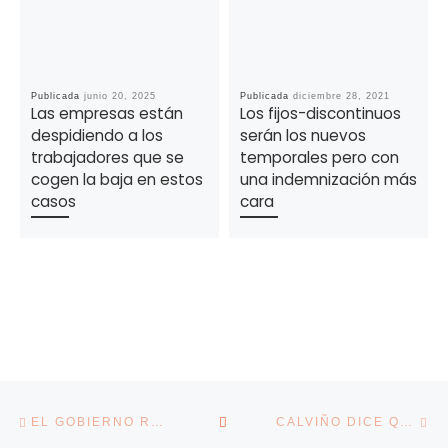
Publicada
junio 20, 2025
Publicada
diciembre 28, 2021
Las empresas están
Los fijos-discontinuos
despidiendo a los
serán los nuevos
trabajadores que se
temporales pero con
cogen la baja en estos
una indemnización más
casos
cara
Navegación de la entrada
Entrada anterior
En
VOLVER A LA LISTA DE E
EL GOBIERNO RESPONDERÁ “EN LA MEDIDA DE LO POSIBLE” A LAS PETICIONES DE LA GRAN EMPRESA
CALVIÑO DICE QUE LA RECUPERACIÓN “YA SE HA INICIADO” CON LA SALIDA DE LOS ERTE DE UN MILLÓN DE TRABAJADORES