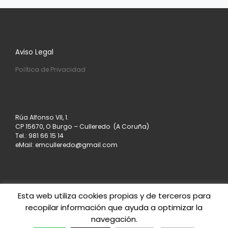
Aviso Legal
Política de Privacidad
Rúa Alfonso VII, 1.
CP 15670, O Burgo – Culleredo (A Coruña)
Tel.: 981 66 15 14
eMail: emculleredo@gmail.com
Esta web utiliza cookies propias y de terceros para
recopilar información que ayuda a optimizar la
© 2026
Asociación de Empresarios de Culleredo
–
navegación.
Todos los derechos reservados