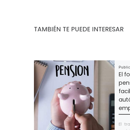
TAMBIÉN TE PUEDE INTERESAR
Publi
El f
pen
faci
aut
emp
El t