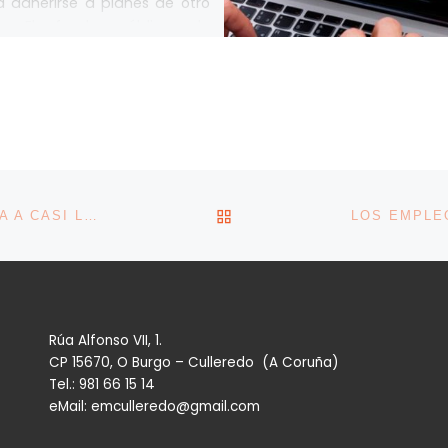
 adherirse a planes de otro
or El fondo público de
iones que arma el Gobierno
[…]
VOLVER A LA LISTA DE 
LA INCERTIDUMBRE POR LA GUERRA DE IRÁN LLEVA A CASI LA MITAD DE LOS EMPRESARIOS ESPAÑOLES A REPLANTEAR SU CRECIMIENTO
Rúa Alfonso VII, 1.
CP 15670, O Burgo – Culleredo (A Coruña)
Tel.: 981 66 15 14
eMail: emculleredo@gmail.com