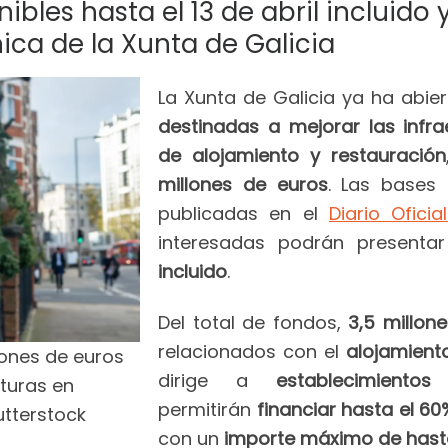
bles hasta el 13 de abril incluido 
nica de la Xunta de Galicia
La Xunta de Galicia ya ha abiert
destinadas a mejorar las infra
de alojamiento y restauración
millones de euros
. Las bases
publicadas en el
Diario Ofici
interesadas podrán presentar
incluido
.
Del total de fondos,
3,5 millon
relacionados con el
alojamient
lones de euros
dirige a
establecimiento
cturas en
permitirán
financiar hasta el 60
utterstock
con un
importe máximo de hasta