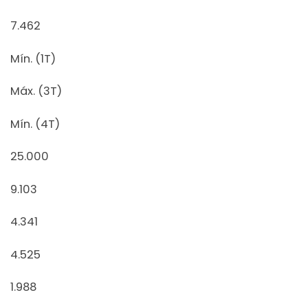
7.462
Mín. (1T)
Máx. (3T)
Mín. (4T)
25.000
9.103
4.341
4.525
1.988