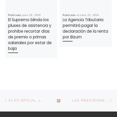
Publicada
junio 26, 2026
Publicada
octubre 25, 2024
El Supremo blinda los
La Agencia Tributaria
pluses de asistencia y
permitirá pagar la
prohíbe recortar días
declaración de la renta
de premio o primas
por Bizum
salariales por estar de
baja
Navegación de la entrada
Entrada anterior
En
VOLVER A LA LISTA DE E
YA ES OFICIAL: LA AYUDA DE HASTA 60.000 EUROS PARA MEJORAR ESTABLECIMIENTOS DE ALOJAMIENTO Y RESTAURACIÓN
LAS PREVISIONES DE ANALISTAS PARA EL PIB EN 2025 SE DESVIARON SIETE DÉCIMAS, LA MITAD QUE EN 2024