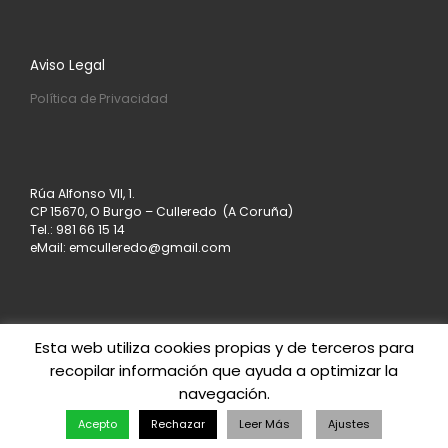
Aviso Legal
Política de Privacidad
Rúa Alfonso VII, 1.
CP 15670, O Burgo – Culleredo (A Coruña)
Tel.: 981 66 15 14
eMail: emculleredo@gmail.com
Esta web utiliza cookies propias y de terceros para
recopilar información que ayuda a optimizar la
© 2026
Asociación de Empresarios de Culleredo
–
navegación.
Todos los derechos reservados
Creado con
– Diseñado con el
Tema Customizr
Acepto
Rechazar
Leer Más
Ajustes