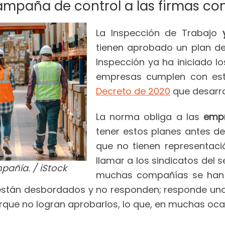
campaña de control a las firmas 
La Inspección de Trabajo
tienen aprobado un plan d
Inspección ya ha iniciado l
empresas cumplen con est
Decreto de 2020
que desarrol
La norma obliga a las
emp
tener estos planes antes de
que no tienen representació
llamar a los sindicatos del 
pañía. / iStock
muchas compañías se han 
 están desbordados y no responden; responde uno
rque no logran aprobarlos, lo que, en muchas oc