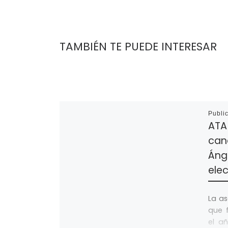
TAMBIÉN TE PUEDE INTERESAR
Publi
ATA 
can
Ánge
ele
La a
que 
el a