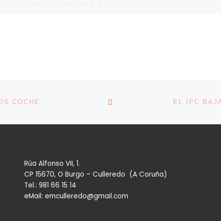
 ha respaldado a Ángela […]
VOLVER A LA LISTA DE 
ESPAÑA, MÁS CERCA DE HACERSE CON LOS NUEVOS COCHES ELÉCTRICOS PEQUEÑOS DE STELLANTIS
Rúa Alfonso VII, 1.
CP 15670, O Burgo – Culleredo (A Coruña)
Tel.: 981 66 15 14
eMail: emculleredo@gmail.com