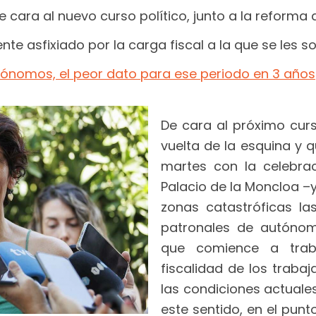
 cara al nuevo curso político, junto a la reforma 
nte asfixiado por la carga fiscal a la que se les 
utónomos, el peor dato para ese periodo en 3 años
De cara al próximo curs
vuelta de la esquina y q
martes con la celebra
Palacio de la Moncloa –
zonas catastróficas la
patronales de autónom
que comience a trab
fiscalidad de los traba
las condiciones actuale
este sentido, en el pun