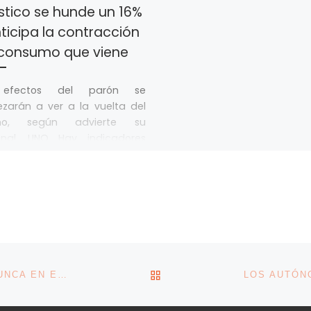
stico se hunde un 16%
ticipa la contracción
 consumo que viene
 efectos del parón se
zarán a ver a la vuelta del
ano, según advierte su
onal, UNO Hay indicadores
nticipan […]
VOLVER A LA LISTA DE 
LAS EMPRESAS GALLEGAS EXPORTAN MÁS QUE NUNCA EN EL PRIMER SEMESTRE DEL AÑO