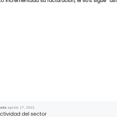
incrementada su facturación, el 80% sigue “asfix
cada
agosto 17, 2022
ctividad del sector