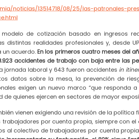
mia/noticias/13514718/08/25/las-patronales-pr
e.html
el modelo de cotización basado en ingresos re
as distintas realidades profesionales y, desde UP
 a un acuerdo.
En los primeros cuatro meses del a
e 8.923 accidentes de trabajo con baja entre las
la jornada laboral y 643 fueron accidentes
in itine
os datos sobre la mesa, la prevención de ries
tronales exigen un nuevo marco “que responda a l
ad de quienes ejercen en sectores de mayor exposi
ién vienen exigiendo una revisión de la política 
 trabajadores por cuenta propia, siempre con el ob
s al colectivo de trabajadores por cuenta propia.