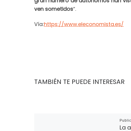
gran número de autónomos han visto 
ven sometidos
“.
Vía:
https://www.eleconomista.es/
TAMBIÉN TE PUEDE INTERESAR
Publi
La a