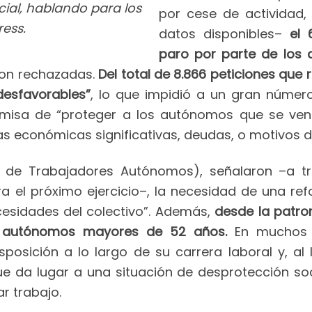
cial, hablando para los
por cese de actividad,
ess.
datos disponibles–
el 
paro por parte de los
eron rechazadas.
Del total de 8.866 peticiones que r
desfavorables”
, lo que impidió a un gran núme
emisa de “proteger a los autónomos que se ven
s económicas significativas, deudas, o motivos d
al de Trabajadores Autónomos), señalaron –a 
ra el próximo ejercicio–, la necesidad de una r
sidades del colectivo”. Además,
desde la patro
s autónomos mayores de 52 años.
En muchos c
posición a lo largo de su carrera laboral y, al 
e da lugar a una situación de desprotección so
r trabajo.