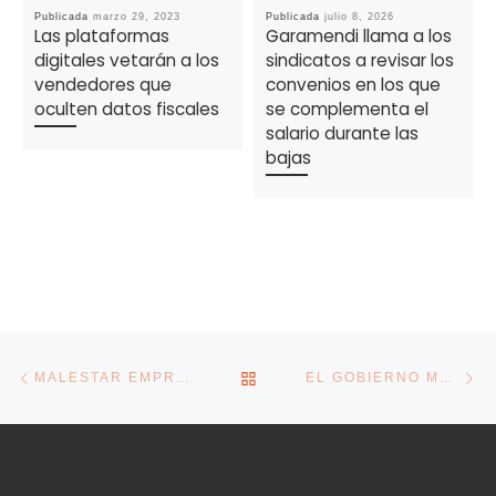
Publicada
marzo 29, 2023
Publicada
julio 8, 2026
Las plataformas
Garamendi llama a los
digitales vetarán a los
sindicatos a revisar los
vendedores que
convenios en los que
oculten datos fiscales
se complementa el
salario durante las
bajas
Navegación de la entrada
Entrada anterior
En
VOLVER A LA LISTA DE E
MALESTAR EMPRESARIAL CON EL GOBIERNO POR EL CAMBIO DE PLAZOS EN LA CONCESIÓN DE AYUDAS DE LA SEPI Y COFIDES
EL GOBIERNO MANTIENE VIGENTES LAS AYUDAS A LOS MÓDULOS DE ESTIMACIÓN OBJETIVA