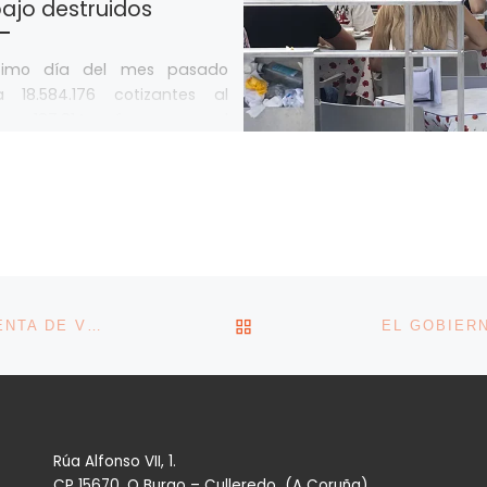
bajo destruidos
ltimo día del mes pasado
a 18.584.176 cotizantes al
ema, 187.814 más que en el
o de mayo Casi medio millón
VOLVER A LA LISTA DE 
A CORUÑA, LA PROVINCIA GALLEGA CON MAYOR VENTA DE VEHÍCULOS DE 20 AÑOS
Rúa Alfonso VII, 1.
CP 15670, O Burgo – Culleredo (A Coruña)