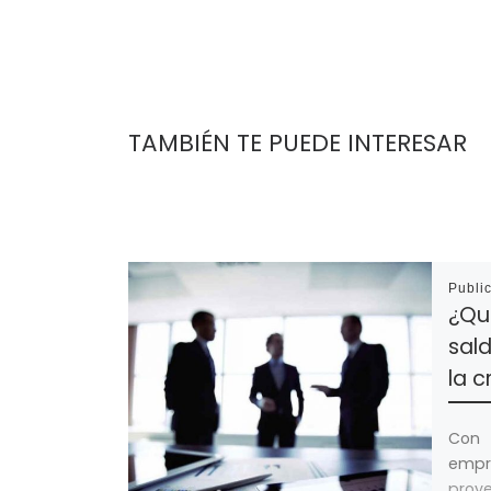
TAMBIÉN TE PUEDE INTERESAR
Publi
¿Qu
sal
la c
Con
empr
proy