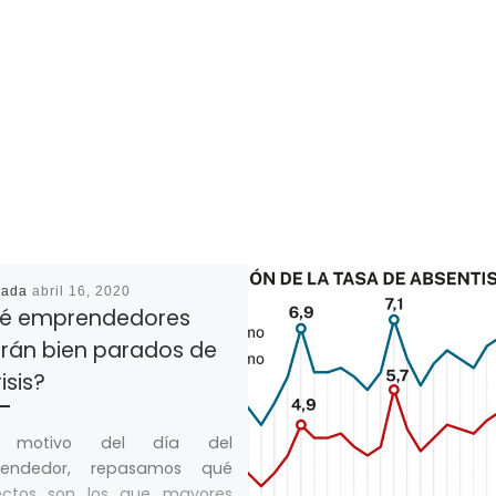
cada
abril 16, 2020
é emprendedores
drán bien parados de
risis?
 motivo del día del
endedor, repasamos qué
ectos son los que mayores