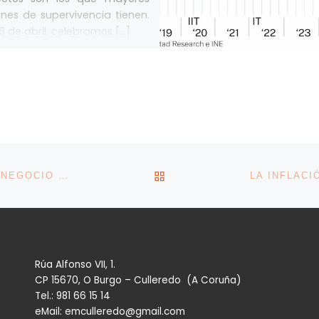
nes de supervivencia tienen.
16 de abril, celebramos […]
VOLVER A LA LISTA DE 
SIETE DE CADA 10 AUTÓNOMOS NO MEJORARÁ SU NEGOCIO ESTE AÑO
Rúa Alfonso VII, 1.
CP 15670, O Burgo – Culleredo (A Coruña)
Tel.: 981 66 15 14
eMail: emculleredo@gmail.com