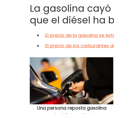
La gasolina cayó
que el diésel ha 
El precio de la gasolina se est
El precio de los carburantes 
Una persona reposta gasolina