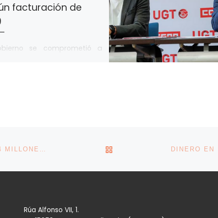
ún facturación de
9
obierno se comprometió a
rmar el marco legal para
litarlas Se aplicarán a
cios viables y deberán ser
adas por Europa […]
VOLVER A LA LISTA DE 
EL DRAMA DEL EMPLEO: SE FIRMAN EN UN AÑO 5,4 MILLONES DE CONTRATOS DE UN SOLO DÍA
Rúa Alfonso VII, 1.