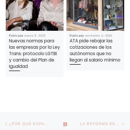
Publicada
marzo 8, 2023
Publicada
noviembre 3, 2020
Nuevas normas para
ATA pide rebajar las
las empresas por la Ley
cotizaciones de los
Trans: protocolo LGTBI
autónomos que no
y cambio del Plan de
llegan al salario mínimo
Igualdad
Navegación de la entrada
Entrada anterior
En
VOLVER A LA LISTA DE E
¿POR QUÉ ESPAÑA NO ALCANZA EL MISMO NIVEL DE FABRICACIÓN DE COCHES ELÉCTRICOS QUE EL RESTO DE EUROPA?
LA REFORMA DEL DESPIDO QUE PREPARA DÍAZ AMENAZA LOS FONDOS EUROPEOS