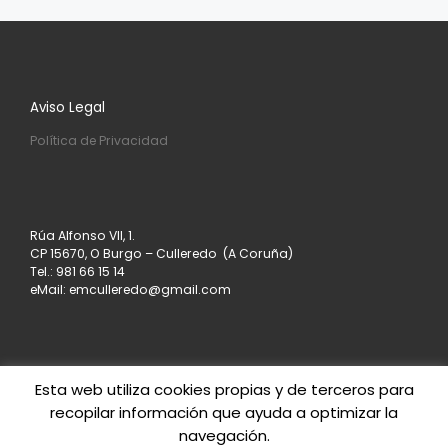
Aviso Legal
Política de Privacidad
Rúa Alfonso VII, 1.
CP 15670, O Burgo – Culleredo (A Coruña)
Tel.: 981 66 15 14
eMail: emculleredo@gmail.com
Esta web utiliza cookies propias y de terceros para
recopilar información que ayuda a optimizar la
© 2026
Asociación de Empresarios de Culleredo
–
navegación.
Todos los derechos reservados