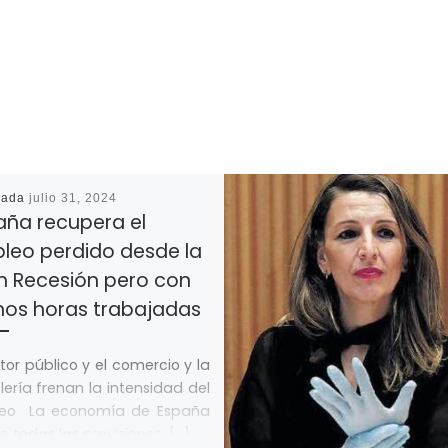
cada
julio 31, 2024
aña recupera el
leo perdido desde la
n Recesión pero con
os horas trabajadas
ctor público y el comercio y la
lería frenan la intensidad del
eo La economía de España
 todas las previsiones: […]