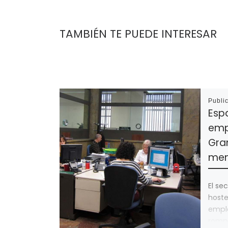
TAMBIÉN TE PUEDE INTERESAR
Publi
Esp
emp
Gra
men
El se
hoste
empl
rompe