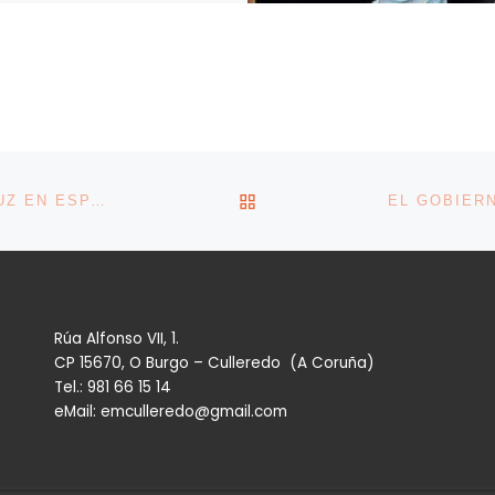
VOLVER A LA LISTA DE 
EL CALOR Y EL CO₂ IMPULSAN EL PRECIO DE LA LUZ EN ESPAÑA AL MÁXIMO EUROPEO
Rúa Alfonso VII, 1.
CP 15670, O Burgo – Culleredo (A Coruña)
Tel.: 981 66 15 14
eMail: emculleredo@gmail.com