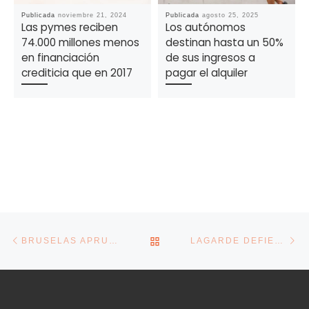
Publicada
noviembre 21, 2024
Publicada
agosto 25, 2025
Las pymes reciben
Los autónomos
74.000 millones menos
destinan hasta un 50%
en financiación
de sus ingresos a
crediticia que en 2017
pagar el alquiler
Navegación de la entrada
Entrada anterior
En
VOLVER A LA LISTA DE E
BRUSELAS APRUEBA QUE ESPAÑA RECIBA 21.300 MILLONES DEL FONDO EUROPEO CONTRA EL PARO
LAGARDE DEFIENDE QUE LANZARÁ MÁS ESTÍMULOS SI ES NECESARIO, PERO TENDRÁ DIFÍCIL ENCONTRAR CONSENSO EN EL BCE