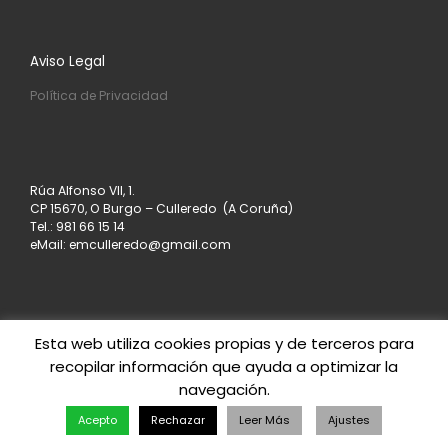
Aviso Legal
Política de Privacidad
Rúa Alfonso VII, 1.
CP 15670, O Burgo – Culleredo (A Coruña)
Tel.: 981 66 15 14
eMail: emculleredo@gmail.com
Esta web utiliza cookies propias y de terceros para
recopilar información que ayuda a optimizar la
© 2026
Asociación de Empresarios de Culleredo
–
navegación.
Todos los derechos reservados
Creado con
– Diseñado con el
Tema Customizr
Acepto
Rechazar
Leer Más
Ajustes