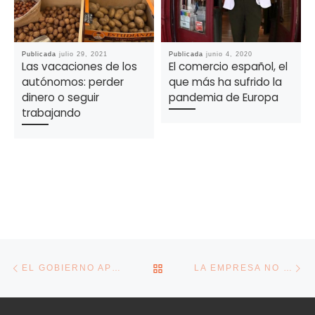
Publicada
julio 29, 2021
Publicada
junio 4, 2020
Las vacaciones de los
El comercio español, el
autónomos: perder
que más ha sufrido la
dinero o seguir
pandemia de Europa
trabajando
Navegación de la entrada
Entrada anterior
En
VOLVER A LA LISTA DE E
EL GOBIERNO APROBARÁ UN SISTEMA DE PROTECCIÓN PARA EL SECTOR TURÍSTICO Y UNO PARTICULAR PARA BALEARES
LA EMPRESA NO TENDRÁ QUE ABONAR LOS GASTOS DEL TELETRABAJO DE LA PANDEMIA