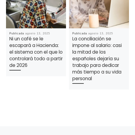
Publicada
agosto 13, 2025
Publicada
agosto 13, 2025
Ni un café se le
La conciliación se
escapará a Hacienda:
impone al salario: casi
el sistema con el que lo
la mitad de los
controlará todo a partir
españoles dejaría su
de 2026
trabajo para dedicar
más tiempo a su vida
personal
Navegación de la entrada
Entrada anterior
En