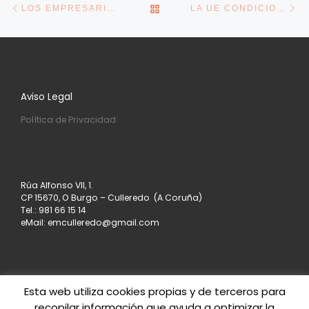
VOLVER A LA LISTA DE E
LOS EMPRESARIOS, PREOCUPADOS POR EL DESPIDO EN EL NUEVO TIPO DE ERTE
LA UE CONDICIONA LAS AYUDAS A QUE EL BOE RECOJA ESTE AÑO LA SIMPLIFICACIÓN DE LOS CONTRATOS
Aviso Legal
Política de Privacidad
Rúa Alfonso VII, 1.
CP 15670, O Burgo – Culleredo (A Coruña)
Tel.: 981 66 15 14
eMail: emculleredo@gmail.com
Esta web utiliza cookies propias y de terceros para
recopilar información que ayuda a optimizar la