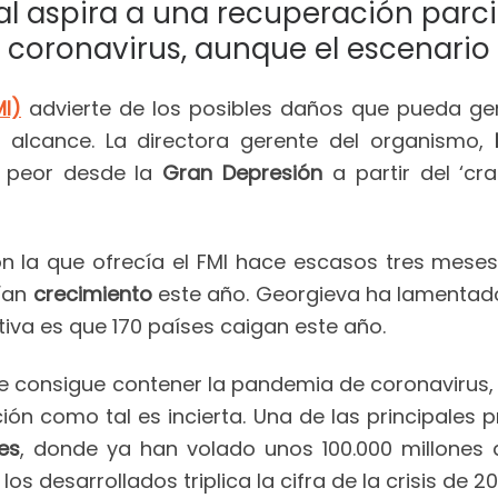
l aspira a una recuperación parcia
coronavirus, aunque el escenario 
MI)
advierte de los posibles daños que pueda ge
 alcance. La directora gerente del organismo,
a peor desde la
Gran Depresión
a partir del ‘cr
on la que ofrecía el FMI hace escasos tres meses
rían
crecimiento
este año. Georgieva ha lamentad
tiva es que 170 países caigan este año.
i se consigue contener la pandemia de coronavirus
ión como tal es incierta. Una de las principales 
es
, donde ya han volado unos 100.000 millones 
s desarrollados triplica la cifra de la crisis de 2