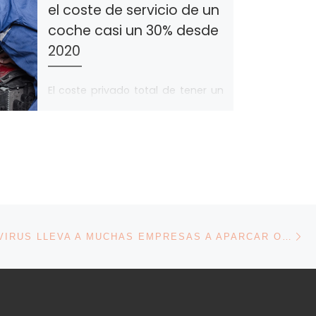
el coste de servicio de un
coche casi un 30% desde
2020
El coste privado total de tener un
vehículo en propiedad ha
aumentado un 27% desde 2020
por culpa de una “tormenta
perfecta” […]
En
ENTRADAS
EL CORONAVIRUS LLEVA A MUCHAS EMPRESAS A APARCAR O RELAJAR EL REGISTRO HORARIO