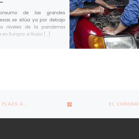
consumo de las grandes
esas se sitúa ya por debajo
os niveles de la pandemia
a en Europa: si Rusia […]
VOLVER A LA LISTA DE 
CALVIÑO PIDE A EUROPA UNA RESPUESTA A MEDIO PLAZO ADEMÁS DEL PAQUETE DE 500.000 MILLONES