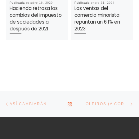
Publicada
octubre 16, 2020
Publicada
enero 31, 2024
Hacienda retrasa los
Las ventas del
cambios del impuesto
comercio minorista
de sociedades a
repuntan un 6,1% en
después de 2021
2023
Navegación de la entrada
Entrada anterior
En
VOLVER A LA LISTA DE E
ASÍ CAMBIARÁN LOS ERTE EN OCTUBRE: SIN PRÓRROGA AUTOMÁTICA Y SIN INCENTIVOS A LA REINCORPORACIÓN
OLEIROS (A CORUÑA) ACOGE DE JUEVES A DOMINGO EL EVENTO ‘MARIDAR. SABOR DAS MARIÑAS’