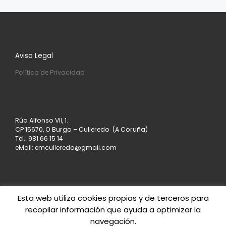
Aviso Legal
Política de Privacidad
Rúa Alfonso VII, 1.
CP 15670, O Burgo – Culleredo (A Coruña)
Tel.: 981 66 15 14
eMail: emculleredo@gmail.com
Esta web utiliza cookies propias y de terceros para
recopilar información que ayuda a optimizar la
© 2026
Asociación de Empresarios de Culleredo
–
navegación.
Todos los derechos reservados