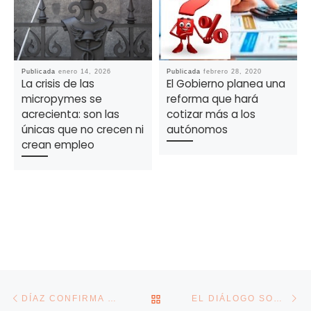
Publicada
enero 14, 2026
Publicada
febrero 28, 2020
La crisis de las
El Gobierno planea una
micropymes se
reforma que hará
acrecienta: son las
cotizar más a los
únicas que no crecen ni
autónomos
crean empleo
Navegación de la entrada
Entrada anterior
En
VOLVER A LA LISTA DE E
DÍAZ CONFIRMA QUE PACTARÁ EL SALARIO MÍNIMO SOLO CON LOS SINDICATOS
EL DIÁLOGO SOCIAL SE FRACTURA CON EL SMI Y DEJA EN EL AIRE EL PACTO DE REFORMA LABORAL Y DE PENSIONES PROMETIDO A LA UE