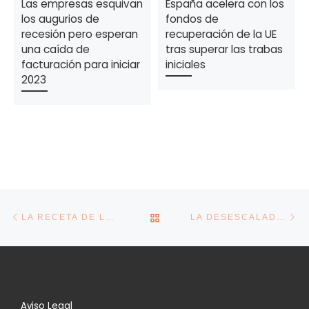
Las empresas esquivan
España acelera con los
los augurios de
fondos de
recesión pero esperan
recuperación de la UE
una caída de
tras superar las trabas
facturación para iniciar
iniciales
2023
Navegación de la entrada
Entrada anterior
En
VOLVER A LA LISTA DE E
LA RECETA DE LA CÁMARA DE ESPAÑA PARA LA RECUPERACIÓN: PYMES, FORMACIÓN, FINANCIACIÓN Y TIPO ÚNICO EN SOCIEDADES
LA DESESCALADA MANTIENE EL TELETRABAJO HASTA JUNIO Y LAS EMPRESAS ESPAÑOLAS CREEN QUE SE QUEDARÁ PARA SIEMPRE
Aviso Legal