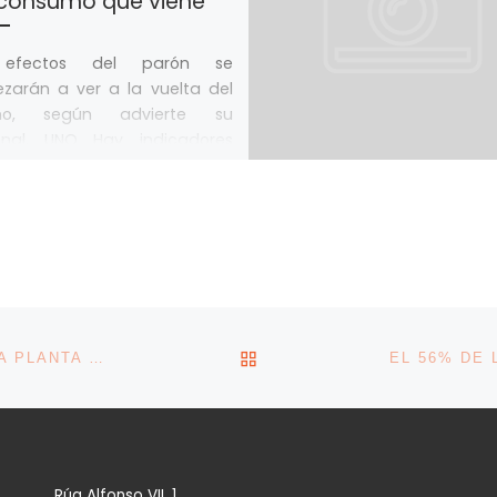
 consumo que viene
 efectos del parón se
zarán a ver a la vuelta del
ano, según advierte su
onal, UNO Hay indicadores
nticipan […]
VOLVER A LA LISTA DE 
UN PLAN ESTATAL DE 11.000 MILLONES ACELERA LA PLANTA GALLEGA DE MICROCHIPS
Rúa Alfonso VII, 1.