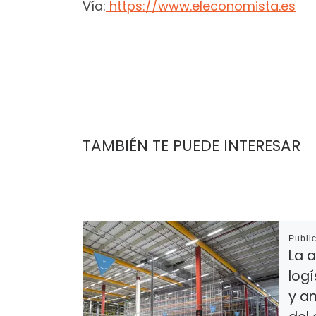
Vía:
https://www.eleconomista.es
TAMBIÉN TE PUEDE INTERESAR
Publi
La a
logí
y an