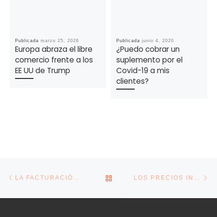
Publicada
marzo 25, 2026
Publicada
junio 4, 2020
Europa abraza el libre
¿Puedo cobrar un
comercio frente a los
suplemento por el
EE UU de Trump
Covid-19 a mis
clientes?
Navegación de la entrada
Entrada anterior
En
VOLVER A LA LISTA DE E
LA FACTURACIÓN DE LA INDUSTRIA SUMA EN JUNIO CUATRO MESES DE SUBIDAS, CON UN 19%
LOS PRECIOS INDUSTRIALES MODERAN UNA DÉCIMA SU SUBIDA EN JULIO, AL 15,3% INTERANUAL