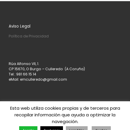
Aviso Legal
Política de Privacidad
Rúa Alfonso VII, 1.
CP 15670, O Burgo – Culleredo (A Coruña)
Tel.: 981 66 15 14
eMail: emculleredo@gmail.com
Esta web utiliza cookies propias y de terceros para
recopilar información que ayuda a optimizar la
© 2026
Asociación de Empresarios de Culleredo
–
navegación.
Todos los derechos reservados