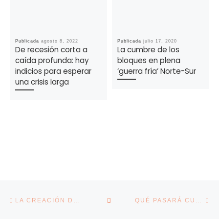
Publicada
agosto 8, 2022
Publicada
julio 17, 2020
De recesión corta a
La cumbre de los
caída profunda: hay
bloques en plena
indicios para esperar
‘guerra fría’ Norte-Sur
una crisis larga
Navegación de la entrada
Entrada anterior
En
VOLVER A LA LISTA DE E
LA CREACIÓN DE EMPRESAS EN GALICIA SE INCREMENTÓ UN 22 % EN NOVIEMBRE
QUÉ PASARÁ CUANDO SE CIERRE EL GRIFO DE LOS FONDOS EUROPEOS