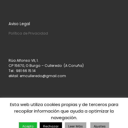
Aviso Legal
Política de Privacidad
Rúa Alfonso VII, 1.
CP 15670, O Burgo – Culleredo (A Coruña)
Tel.: 981 66 15 14
eMail: emculleredo@gmail.com
Esta web utiliza cookies propias y de terceros para
recopilar información que ayuda a optimizar la
© 2026
Asociación de Empresarios de Culleredo
–
navegación.
Todos los derechos reservados
Creado con
– Diseñado con el
Tema Customizr
Acepto
Rechazar
Leer Más
Ajustes