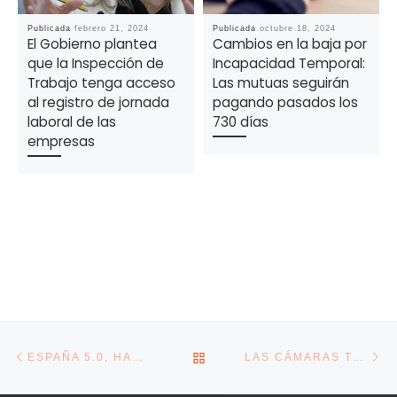
Publicada
febrero 21, 2024
Publicada
octubre 18, 2024
El Gobierno plantea
Cambios en la baja por
que la Inspección de
Incapacidad Temporal:
Trabajo tenga acceso
Las mutuas seguirán
al registro de jornada
pagando pasados los
laboral de las
730 días
empresas
Navegación de la entrada
Entrada anterior
En
VOLVER A LA LISTA DE E
ESPAÑA 5.0, HACIA UN NUEVO MODELO ECONÓMICO Y PRODUCTIVO
LAS CÁMARAS TÉRMICAS FRENAN AL COVID-19, PERO ¿ES LEGAL USARLAS?