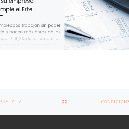
 su empresa
mple el Erte
mpleados trabajan sin poder
lo o hacen más horas de las
das El 61,3% de las empresas
olas se había acogido […]
VOLVER A LA LISTA DE 
LAS EXPORTACIONES GALLEGAS SE DISPARAN UN 31% Y LA FACTURACIÓN DE LA INDUSTRIA DUPLICA LA NACIONAL