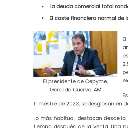
La deuda comercial total rond
El coste financiero normal de
E
an
e
2
p
e
El presidente de Cepyme,
Gerardo Cuerva. AM
E
trimestre de 2023, sedesglosan en d
Lo más habitual, destacan desde la
tiempo después de la venta. Una pa