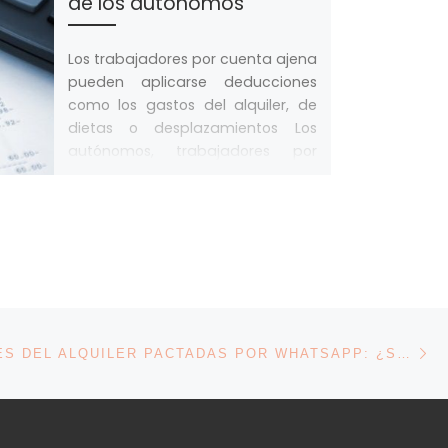
de los autónomos
Los trabajadores por cuenta ajena
pueden aplicarse deducciones
como los gastos del alquiler, de
dietas o desplazamientos Los
autónomos, trabajadores por
cuenta […]
En
ENTRADAS
CONDICIONES DEL ALQUILER PACTADAS POR WHATSAPP: ¿SON VÁLIDAS?