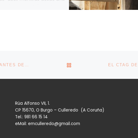
 gubernamental y tomar
” La vicepresidenta segunda
obierno y […]
VOLVER A LA LISTA DE 
ESTO ES TODO LO QUE DEBES TENER EN CUENTA ANTES DE SOLICITAR UN PRÉSTAMO EN EL BANCO EN 2025
Rúa Alfonso VII, 1.
CP 15670, O Burgo – Culleredo (A Coruña)
Tel.: 981 66 15 14
eMail: emculleredo@gmail.com