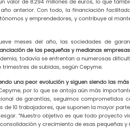
n valor de 8.294 millones de euros, lo que tamb
ño anterior. Con todo, la financiación facilitad
ónomos y emprendedores, y contribuye al manteni
nueve meses del año, las sociedades de gara
inanciación de las pequeñas y medianas empresa
andemia, todavía se enfrentan a numerosas dific
o trimestres de subidas, según Cepyme.
endo una peor evolución y siguen siendo las má
Cepyme, por lo que se antoja aún más importante 
cional de garantías, seguimos comprometidos con
e 10 trabajadores, que suponen la mayor parte 
sgar. “Nuestro objetivo es que todo proyecto via
 consolidación y crecimiento de esas pequeñas y