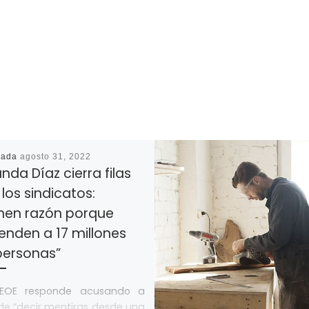
cada
agosto 31, 2022
nda Díaz cierra filas
los sindicatos:
enen razón porque
enden a 17 millones
personas”
EOE responde acusando a
de “decir mentiras desde una