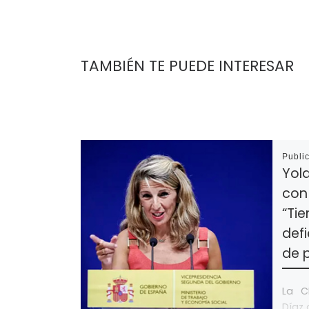
TAMBIÉN TE PUEDE INTERESAR
Publi
Yola
con 
“Ti
defi
de 
La C
Díaz 