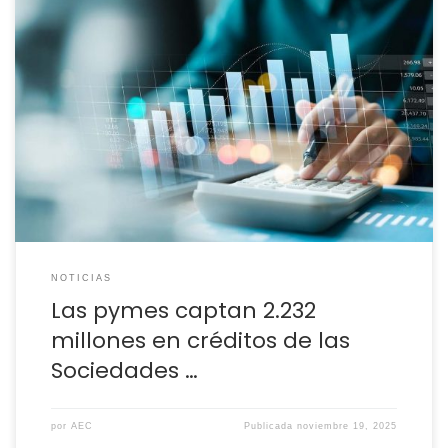
En los nueve primeros meses del año, las 18 sociedades de
garantía recíproca (SGR) que operan en España inyectaron
financiación por valor de 2.232 millones de euros a
pequeñas y medianas empresas y autónomos de todo el
país, lo que supone un incremento del 16% en el importe
facilitado a […]
NOTICIAS
Las pymes captan 2.232
millones en créditos de las
Sociedades …
por
AEC
Publicada
noviembre 19, 2025