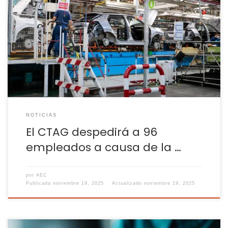
Pacta con los sindicatos rebajar la cifra inicial del ERE, que
afectaba a 150 personas, y la duración del ERTE a 80 días El
Centro Tecnológico de la Automoción de Galicia (CTAG) ha
pactado con los sindicatos un ERE que finalmente afectará
a 96 personas de una plantilla que conforman […]
NOTICIAS
El CTAG despedirá a 96
empleados a causa de la …
por
AEC
Publicada
noviembre 19, 2025
Actualizado
noviembre 19, 2025