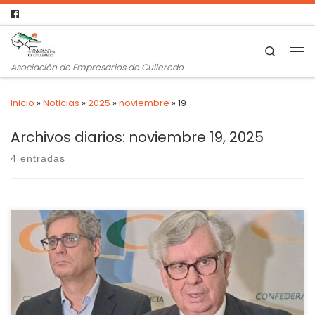
Search
Asociación de Empresarios de Culleredo
Inicio
»
Noticias
»
2025
»
noviembre
»
19
Archivos diarios:
noviembre 19, 2025
4 entradas
El presidente de la Confederación de Empresarios de Galicia
defiende que Galicia tiene grandes recursos para
desarrollar el sector de manera “eficiente”, por lo que se
aleja de las críticas a una “masificación” en algunas