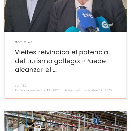
ciudades como Santiago o A Coruña Hay un valor de
«transversalidad» en el turismo que […]
NOTICIAS
Vieites reivindica el potencial
del turismo gallego: «Puede
alcanzar el …
por
AEC
Publicada
noviembre 19, 2025
Actualizado
noviembre 19, 2025