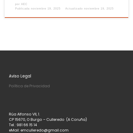
por
AEC
Publicada
noviembre 19, 2025
Actualizado
noviembre 19, 2025
Aviso Legal
Política de Privacidad
Rúa Alfonso VII, 1.
CP 15670, O Burgo – Culleredo (A Coruña)
Tel.: 981 66 15 14
eMail: emculleredo@gmail.com